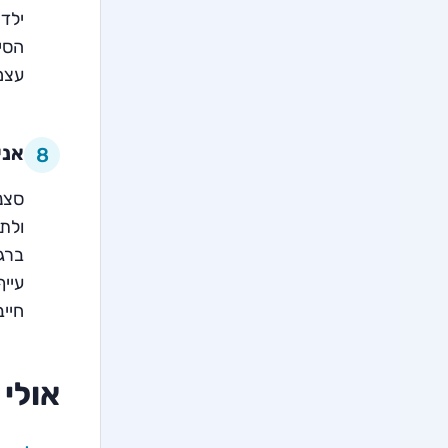
ילדי
הסיכ
עצמנ
אני
8
סצנו
ולתס
ברגע
עייף
חייב
אולי 