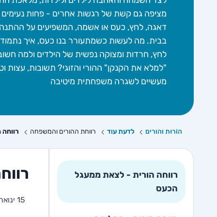
לצד השמחה והאהבה לילדים ולילדות, מלאכת ההו
מציפה גם קשת של רגשות אחרים - פחות נעימים -
דאגה, לחץ, כעס או אשמה, המשפיעים על ההתנה
בבית. מה לעשות כשמתעורר בנו כעס, איך נתמוד
לחץ, חרדות ומצוקה נפשית של הילדים ולמה חשוב
"למלא את הקנקן" ההורי והזוגי? תשובות, עצות וט
מעשיים לשגרה משפחתית מיטיבה
הוֹרוּת והורים
לדעת עוד
רווחת ההורים והמשפחה
רווחה 
רווח
רווחה הורית - לצאת ממעגל
הכעס
15 ינואר 2025