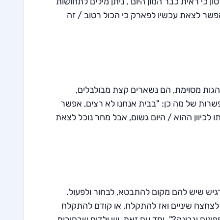
 כי ראית כבר המון היום", ניתן מילים לתחושות
פשר לצאת עכשיו לפארק כי הכול רטוב / זה
הגות מסוימת, הם נשארים קצת מבולבלים,
פשרות של מה כן: "בבית אנחנו לא רצים, אפשר
ו לכיוון ההוא / היום גשום, אבל מחר נוכל לצאת
רגיש שיש להם מקום להתבטא, לבחור ולפעול.
 לצחצח שיניים ואז להתקלח, או קודם להתקלח
נים וגבינה?". יחד עם זאת, יש ילדים שבחירות