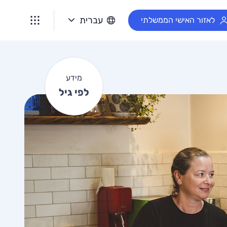
מ
עברית
לאזור האישי הממשלתי
י
ד
ע
ל
מידע
פ
לפי גיל
י
ג
י
ל