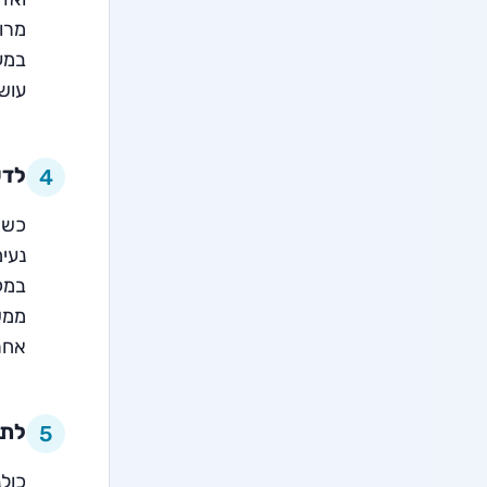
מרו
במע
עוש
לדע
4
כשי
נעימ
במק
ממש
אחר
לתת
5
כולנ