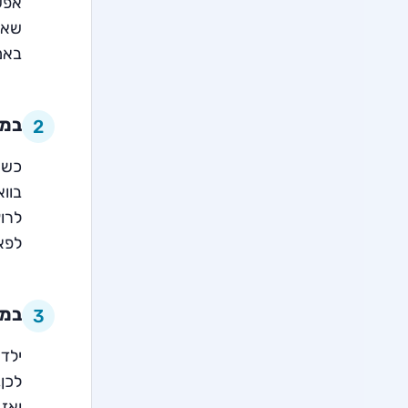
אפשר
שאנ
באמ
במק
2
כשא
בווא
לרוץ
לפאר
במק
3
ילדי
לכן,
ואז 