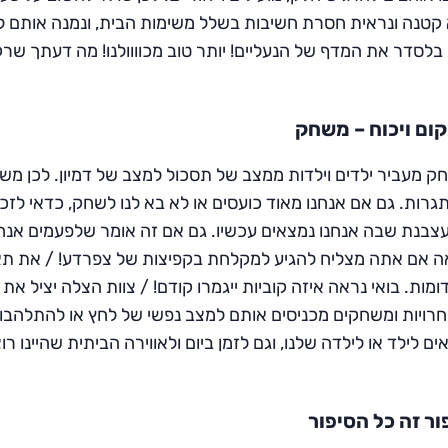
 קטנה ונראית חסרת חשיבות בשלל משימות הבית, ונמנה אותם לא
בלסדר את המדף של הנעליים! יותר טוב מכוווולנו! מה דעתך שר
ום ויכוח – משחק
 מעביר ילדים וילדות ממצב של תסכול למצב של דמיון. לכן משח
רות. גם אם אנחנו מאוד כועסים או לא בא לנו לשחק, כדאי לזכו
צבנת שבה אנחנו נמצאים עכשיו. גם אם זה אומר שלפעמים אנחנו
ה אם אתה מצליח להגיע למקלחת בקפיצות של צפרדע! / את תאס
מות. בואי נראה איזה קוביות ייגמרו קודם! / צוות הצלה יציל את
רויות ומשחקים מכניסים אותם למצב נפשי של לחץ או להתלהבות
ם לילד או לילדה שלנו, וגם לזמן ביום ולאווירה הביתית שהיינו ר
ור זה כל הסיפור