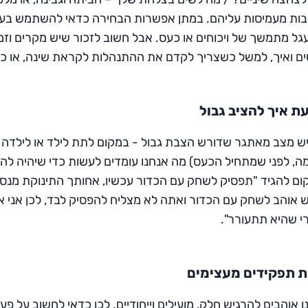
בות מעמיסות עליהם. במתן אפשרות הבחירה כדאי להשתמש בעיק
גל מתמשך של ויכוחים או כעס. אבל חשוב לזכור שיש מקרים וזמ
ים ואיך, למשל כשצריך לקדם את ההתנהלות לקראת שינה, או כש
ת איך להציב גבול
ש מצב מאתגר שדורש הצבת גבול - במקום לתת לילד או לילדה ה
ה, לפני שמתחיל הכעס) מה אנחנו עומדים לעשות כדי שיהיה להם
ום להגיד "תפסיק לשחק עם הכדור עכשיו, אחותך התינוקת מנסה 
 אוהב לשחק עם הכדור ואתה לא מצליח להפסיק לבד, לכן אני אע
י שהיא תתעורר".
 תפקידים מעצימים
ו אוהבים להרגיש חלק, מועילים וייחודיים. לכן כדאי לחשוב על פ