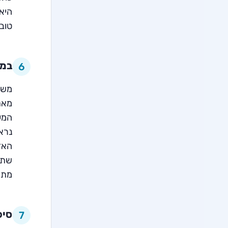
היא
טוב 
במק
6
משחק
מאתג
המע
נרא
האדו
שתח
מתאי
סיפ
7