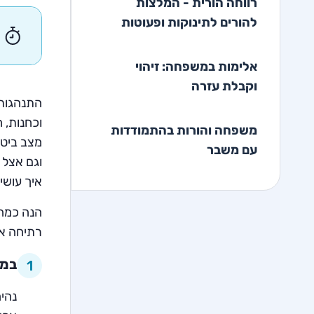
רווחה הורית - המלצות
להורים לתינוקות ופעוטות
אלימות במשפחה: זיהוי
וקבלת עזרה
התנהגות 
וכחנות, 
משפחה והורות בהתמודדות
מצב ביטח
עם משבר
וגם אצל 
איך עושי
הנה כמה
רתיחה אצ
במק
1
נהיה