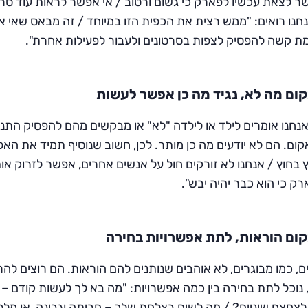
 לצאת עכשיו לפארק כי גשום ורטוב / אי אפשר לראות עוד סרטון
חנו רואים: "ממש רצית את הכפית הזו במיוחד / זה מבאס שאי א
ת קשה להפסיק לצפות בסרטונים ולעבור לפעילות אחרת".
ום מה לא, נגיד מה כן אפשר לעשות
נחנו אומרים לילד או לילדה "לא" או מבקשים מהם להפסיק התנ
קום. הם לא יודעים מה כן מותר. לכן, חשוב שנוסיף תמיד את הא
 בחוץ / אנחנו לא זורקים חול על אנשים אחרים, אפשר לזרוק אות
ק כי הוא כבר יהיה יבש".
ום הוראות, לתת אפשרויות בחירה
ם, כמו מבוגרים, לא אוהבים שנותנים להם הוראות. הם רוצים לה
 נוכל לתת בחירה בין כמה אפשרויות: "מה בא לך לעשות קודם –
לצחצח שיניים? / מה לשים בצלחת שלך – חביתה וגבינה, או מלפפו