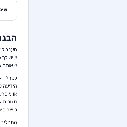
שינו
הבנת
מעבר ליד
שיש לך כ
שאותם אפ
למהלך אב
הידיעה ל
או מופרע
תגובות א
לייצר סי
התהליך ה