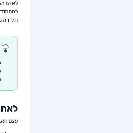
לאדם תחת
להתמודד 
הגדרה מד
ח
מ
ה
ה
לאחר
עצם האבח