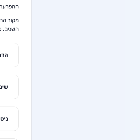
ההפרעה כ
מקור ההפ
השנים. ק
הדר
שינו
ניסי