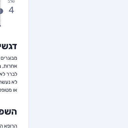
שלב
4
דגשי
מבוגרים 
אחרות, ב
לברר לא 
לא נעשתה
או מטופל
השפע
הרופא המ