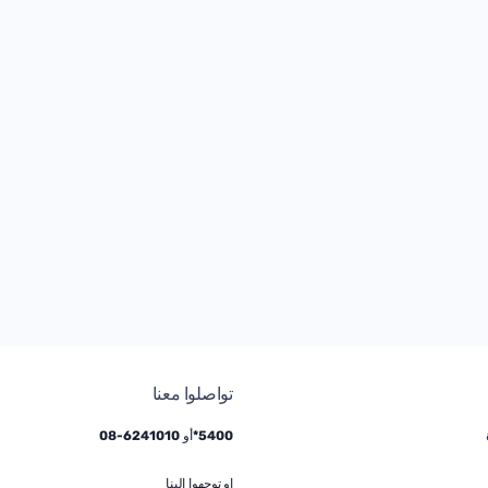
تواصلوا معنا
5400*
أو
6241010
-
08
او توجهوا إلينا