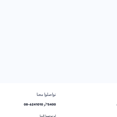
تواصلوا معنا
5400*
أو
6241010
-
08
او توجهوا إلينا