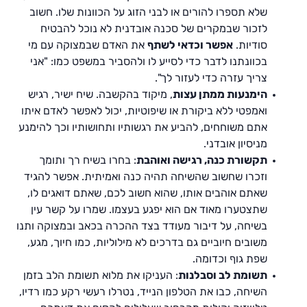
שלא תספרו להורים או לבני הזוג על הכוונות שלו. חשוב
לזכור שבמקרים של סכנה אובדנית לא נוכל להבטיח
סודיות.
אפשר וכדאי לשתף
את האדם שבמצוקה עם מי
בכוונתנו לדבר כדי לסייע לו ולהסביר במשפט כמו: "אני
צריך עזרה כדי לעזור לך".
הימנעות ממתן עצות
, מיקוד בהקשבה. שיח ישיר, רגיש
ואמפטי ללא ביקורת או שיפוטיות, יכול לאפשר לאדם איתו
אתם משוחחים, להביע את רגשותיו ותחושותיו וכך להימנע
מניסיון אובדני.
תקשורת כנה, רגישה ואוהבת
: בחרו בשיח רך ותומך
וזכרו שחשוב שהשיחה תהיה כנה ואמיתית. אפשר להגיד
שאתם אוהבים אותו, שהוא חשוב לכם, שאתם דואגים לו,
שתצטערו מאוד אם הוא יפגע בעצמו. שמרו על קשר עין
בשיחה, על דיבור מעודד בצד ההכרה בכאב ובמצוקה ותנו
משובים חיוביים גם בדרכים לא מילוליות, כמו חיוך, מגע,
שפת גוף וכדומה.
תשומת לב וסבלנות
: העניקו את מלוא תשומת הלב בזמן
השיחה, כבו את הטלפון הנייד, נטרלו רעשי רקע כמו רדיו,