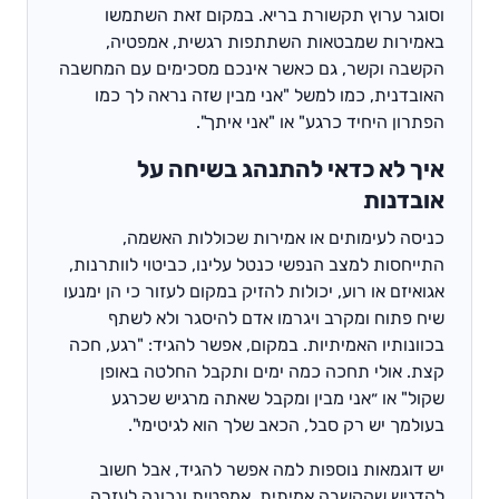
וסוגר ערוץ תקשורת בריא. במקום זאת השתמשו
באמירות שמבטאות השתתפות רגשית, אמפטיה,
הקשבה וקשר, גם כאשר אינכם מסכימים עם המחשבה
האובדנית, כמו למשל "אני מבין שזה נראה לך כמו
הפתרון היחיד כרגע" או "אני איתך".
איך לא כדאי להתנהג בשיחה על
אובדנות
כניסה לעימותים או אמירות שכוללות האשמה,
התייחסות למצב הנפשי כנטל עלינו, כביטוי לוותרנות,
אגואיזם או רוע, יכולות להזיק במקום לעזור כי הן ימנעו
שיח פתוח ומקרב ויגרמו אדם להיסגר ולא לשתף
בכוונותיו האמיתיות. במקום, אפשר להגיד: "רגע, חכה
קצת. אולי תחכה כמה ימים ותקבל החלטה באופן
שקול" או ״אני מבין ומקבל שאתה מרגיש שכרגע
בעולמך יש רק סבל, הכאב שלך הוא לגיטימי".
יש דוגמאות נוספות למה אפשר להגיד, אבל חשוב
להדגיש שהקשבה אמיתית, אמפטית ונכונה לעזרה,