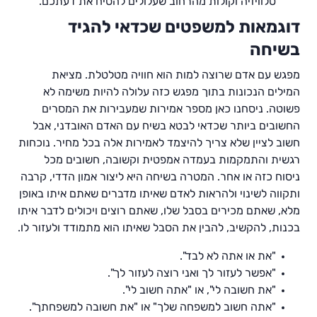
טלוויזיה וקולות מהרחוב שעלולים להסיח את דעתכם.
דוגמאות למשפטים שכדאי להגיד
בשיחה
מפגש עם אדם שרוצה למות הוא חוויה מטלטלת. מציאת
המילים הנכונות בתוך מפגש כזה עלולה להיות משימה לא
פשוטה. ניסחנו כאן מספר אמירות שמעבירות את המסרים
החשובים ביותר שכדאי לבטא בשיח עם האדם האובדני, אבל
חשוב לציין שלא צריך להיצמד לאמירות אלה בכל מחיר. נוכחות
רגשית והתמקמות בעמדה אמפטית וקשובה, חשובים מכל
ניסוח כזה או אחר. המטרה בשיחה היא ליצור אמון הדדי, קרבה
ותקווה לשינוי ולהראות לאדם שאיתו מדברים שאתם איתו באופן
מלא, שאתם מכירים בסבל שלו, שאתם רוצים ויכולים לדבר איתו
בכנות, להקשיב, להבין את הסבל שאיתו הוא מתמודד ולעזור לו.
"את או אתה לא לבד".
"אפשר לעזור לך ואני רוצה לעזור לך".
"את חשובה לי", או "אתה חשוב לי".
"אתה חשוב למשפחה שלך" או "את חשובה למשפחתך".