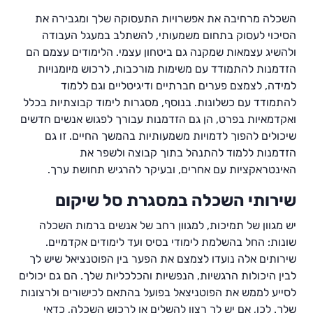
השכלה מרחיבה את אפשרויות התעסוקה שלך ומגבירה את
הסיכוי לעסוק בתחום משמעותי, להשתלב במעגל העבודה
ולהשיג עצמאות שמקנה גם ביטחון עצמי. הלימודים עצמם הם
הזדמנות להתמודד עם משימות מורכבות, לרכוש מיומנויות
למידה, לצמצם פערים חברתיים ודיגיטליים וגם ללמוד
להתמודד עם כשלונות. בנוסף, מסגרות לימוד קבוצתיות בכלל
ואקדמאיות בפרט, הן גם הזדמנות עבורך לפגוש אנשים חדשים
שיכולים להפוך לדמויות משמעותיות בהמשך החיים. זו גם
הזדמנות ללמוד להתנהל בתוך קבוצה ולשפר את
האינטראקציות עם אחרים, ובעיקר להרגיש תחושת ערך.
שירותי השכלה במסגרת סל שיקום
יש מגוון של תמיכות, למגוון רחב של אנשים ברמות השכלה
שונות: החל בהשלמת לימודי בסיס ועד לימודים אקדמיים.
שירותים אלה נועדו לצמצם את הפער בין הפוטנציאל שיש לך
לבין היכולות הרגשיות, הנפשיות והכלכליות שלך. הם גם יכולים
לסייע לממש את הפוטניצאל בפועל בהתאם לכישורים ולרצונות
שלך. לכן, אם יש לך רצון להשלים או לרכוש השכלה, כדאי