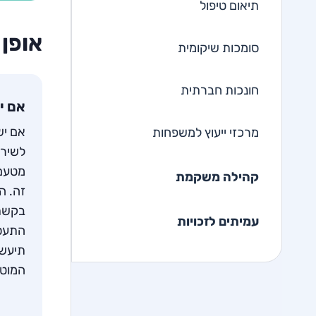
תיאום טיפול
אופן
סומכות שיקומית
חונכות חברתית
אם י
אם יש
מרכזי ייעוץ למשפחות
לשירו
מטעם 
קהילה משקמת
זה. ה
בקשתך
עמיתים לזכויות
התעסו
תיעשה
המוטי