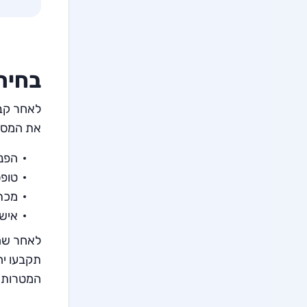
בחיר
לאחר קבל
את המסמ
הפני
טופ
מכתב
אישו
לאחר שהס
תקבעו יח
המטרות ל