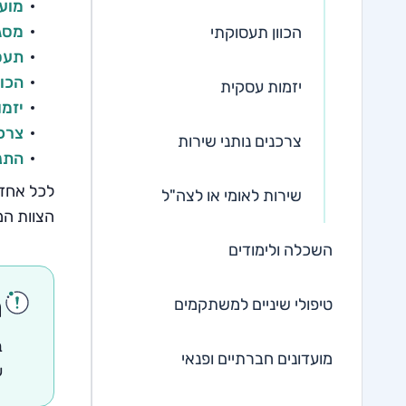
מועד
מסג
הכוון תעסוקתי
תעס
הכוו
יזמות עסקית
יזמ
צרכנ
צרכנים נותני שירות
התנד
לכל אחד 
שירות לאומי או לצה"ל
הצוות המ
השכלה ולימודים
ח
טיפולי שיניים למשתקמים
ב
מועדונים חברתיים ופנאי
ע