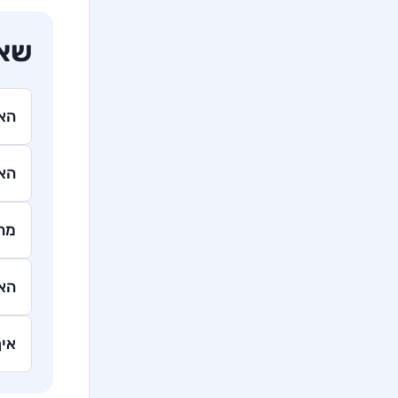
שאל
האם
האם
מהו
האם
איך