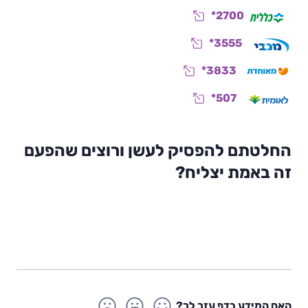
*2700
*3555
*3833
*507
החלטתם להפסיק לעשן ורוצים שהפעם
0
זה באמת יצליח?
00:0
1:1
0
9
P
l
a
y
האם המידע בדף עזר לך?