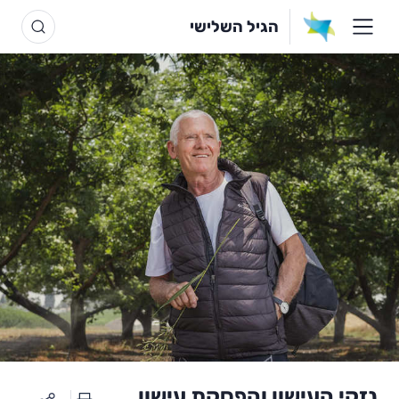
הגיל השלישי
נזקי העישון והפסקת עישון