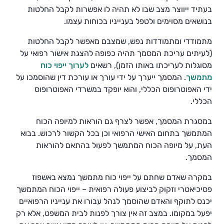
בעתיד ייווצר מצב שבו לא תהיה לו אפשרות לקבל החלטות
בנושאים מסוימים ולטפל בענייניו בכוחות עצמו.
מתמודדי ומתמודדות נפש, שמצבם מאפשר לקבל החלטות
(לעיתים עריכת המסמך תהיה כפופה להצגת אישור רפואי על
מסוגלות לעריכתו באותו הזמן), רשאים
לערוך ייפוי כוח
מתמשך
. המסמך ייערך על ידי עורך או עורכת דין שהוסמכו על
ידי האפוטרופוס הכללי, והוא יופקד במשרדי האפוטרופוס
הכללי.
במסגרת המסמך, אפשר לצרף גם הוראות למיופה הכוח
המתמשך בתחום האישי הרפואי וכן בכל הקשור לרכוש. בבוא
העת, על מיופה הכוח המתמשך לפעול בהתאם להוראות
המסמך.
במקרה שאדם שחתם על ייפוי כוח מתמשך נמצא באשפוז
פסיכיאטרי וזקוק לביצוע פעולה רפואית – ייפוי הכוח המתמשך
יכנס לתוקף והאדם שהוסמך לנהל עבורו את ענייניו הרפואיים
יפעל במקומו. במצב זה אין צורך לפנות לבית המשפט, אלא רק