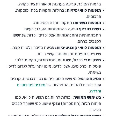
ברמות הסוכר, פגיעה בערנות וקואורדינציה לקויה.
תופעות לוואי פיזיות:
בחילות והקאות בלתי פוסקות,
פרכוסים.
תופעות נפשיות:
התקפי חרדה ופסיכוזה.
נשים בהריון:
פגיעה בהתפתחות העובר; בעיות
התפתחותיות והתנהגותיות אצל ילדים וילדות שנחשפו
לקנביס ברחם.
תופעות לוואי קוגניטיביות:
פגיעה בזיכרון לטווח קצר,
שינויים בתפיסת זמן ומרחב וקשיי ריכוז.
מינון יתר:
בלבול, ישנוניות, סחרחורות, הקאות בלתי
פוסקות ופרכוסים. אצל ילדים, מינון יתר עלול לגרום לדיכוי
נשימתי.
פסיכוזה:
אצל מי שיש היסטוריה או נטייה גנטית, קנביס
עלול לגרום להזיות, התפרצות של
מצבים פסיכוטיים
וחרדה
.
בשימוש ממושך:
יכולות להיות גם תופעות לוואי, כמו
פיתוח תלות (התמכרות) ונזקי עישון, למי שצורך קנביס
בעישון.
נשים וגברים בגיל השלישי:
סכנה לנפילות ובעיות זיכרון,