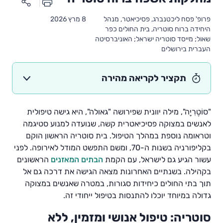
פרופ' פסח ליכטנברג, פסיכיאטר, מנהל
8 מרץ 2026
היחידה ברוח סוטריה, בית החולים כפר
שאול; מייסד סוטריה ישראל; האוניברסיטה
העברית בירושלים
תקציר לקריאה מהירה
"סוֹטֶרִיָה", מילה יוונית שפירושה "גאולה", היא גישה טיפולית
לאנשים במצוקה פסיכיאטרית קשה, שנועדה למנוע סטיגמה
וטראומה נוספת במהלך הטיפול. בית סוטריה הראשון הוקם
בקליפורניה בשנות ה-70, ומשם התפשט המודל לאירופה. לפני
עשור הגיע גם לישראל, עם הקמת
הבתים המאזנים
הראשונים
בקהילה. בשנתיים האחרונות מצאה הגישה את דרכה גם אל
תוך בתי החולים כיחידות סגורות, במטרה שאנשים במצוקה
גדולה במיוחד יוכלו להתנסות בטיפול ייחודי זה.
סוטריה: טיפול אנושי ומזמין, ללא