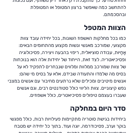
וההחלטה על כך מתקבלת רק לאחר דיון משותף, ועם נכונות
להתחשב כמה שאפשר ברצון המטופל או המטופלת
ובהסכמתם.
הצוות המטפל
כמו בכל מחלקות האשפוז השונות, בכל יחידה עובד צוות
מקצועי, שמורכב מאנשי ונשות מקצוע מהתחומים הבאים:
אֲחָיוּת, עבודה סוציאלית, ריפוי בהבעה ויצירה, פסיכולוגיה
ופסיכיאטריה. לצד זאת, הייחוד של יחידות אלה הוא בנוכחות
של צוות שמורכב ממלוות ומלווים שנבחרים לתפקיד לא על
בסיס מה שלמדו והתעודה שבידם, אלא על בסיס מי שהם:
אנשים מיטיבים ומכילים שלא נרתעים מחיבור עם אנשים במצבי
נפש קיצוניים. צוות הליווי כולל סטודנטים רבים, וגם אנשים
שעברו בעצמם טיפולים פסיכיאטרים, כולל אשפוזים.
סדר היום במחלקה
ביחידות בגישת סוטריה מתקיימות פעילויות רבות, כולל מפגשי
בוקר וערב, פסיכודרמה, יוגה ועוד. בתוך כל יחידה יש מטבח