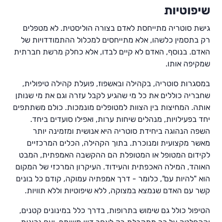
שיפוטיות
גישת סוטריה מתייחסת לאדם בצורה הוליסטית. לא מטפלים
רק בתסמין כלשהו, אלא מתייחסים למכלול ההתמודדויות של
האדם. בנוסף, האדם לא קיים לבדו, אלא כחלק מרשת חברתית
שמקיפה אותו.
במסגרות סוטריה, בקהילה ובאשפוז, פועלת קהילה טיפולית,
שחבריה כוללים את כל מי שהגיע לקבל עזרה וגם את מי שנותן
אותה. המחיצות בין הצוות למטופלים מונמכות. כולם משתתפים
יחד בפעילויות, מנהלים שיחות ערות, ואפילו סועדים ביחד.
השפה הנהוגה ביחידת סוטריה היא אנושית ומזמינה יותר
מאשר מקצועית ומנוכרת. בתוך הקהילה, הכלים המרכזיים
לקידום המטופל או המטופלת הם ההקשבה האמפתית, המבט
האוהד, המילה האכפתית והעידוד. העיקרון המרכזי של המקום
הוא "להיות עם", כלומר - דרך אמפתיה עמוקה, קודם כל בונים
קשר עם האדם שנמצא במצוקה, ללא שיפוטיות וללא תוויות.
הטיפול כולל גם שימוש בתרופות, בדרך כלל במינונים קטנים,