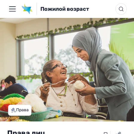
Пожилой возраст
Права
Права лиц,