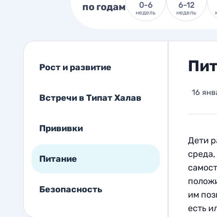
0-6
6-12
по годам
недель
недель
Пит
Рост и развитие
16 янв
Встречи в Типат Халав
Прививки
Дети р
среда,
Питание
самост
положи
Безопасность
им поз
есть и