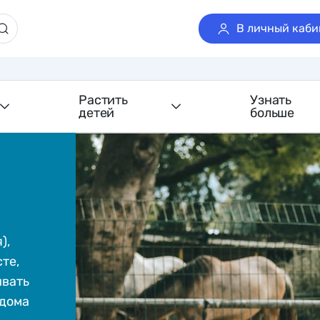
В личный каби
Растить
Узнать
детей
больше
),
те,
ивать
 дома