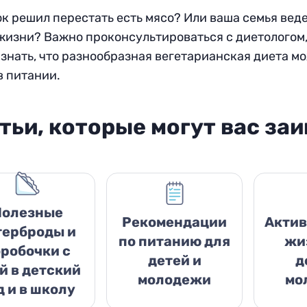
к решил перестать есть мясо? Или ваша семья вед
жизни? Важно проконсультироваться с диетологом,
знать, что разнообразная вегетарианская диета м
в питании.
тьи, которые могут вас за
Полезные
Рекомендации
Актив
терброды и
по питанию для
жи
робочки с
детей и
д
й в детский
молодежи
мо
д и в школу