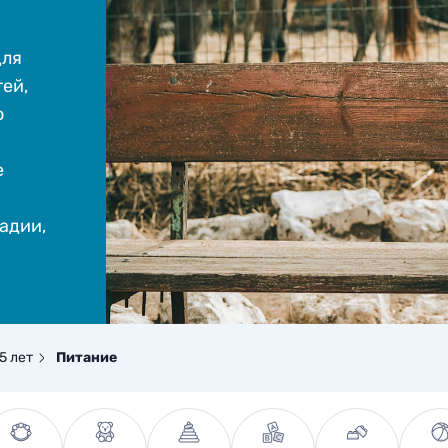
для
ей,
о
е
адии,
 5 лет
Питание