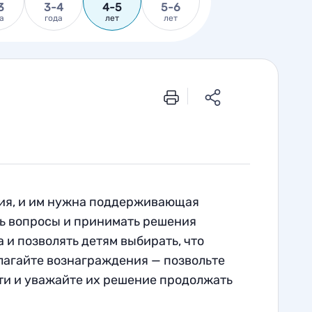
3
3-4
4-5
5-6
а
года
лет
лет
ния, и им нужна поддерживающая
ть вопросы и принимать решения
 и позволять детям выбирать, что
длагайте вознаграждения — позвольте
ти и уважайте их решение продолжать