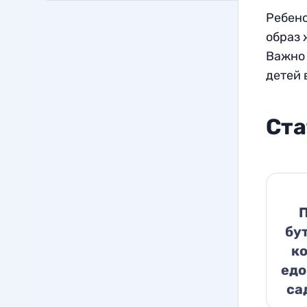
Ребено
образ 
Важно 
детей 
Ста
бу
ко
едо
са