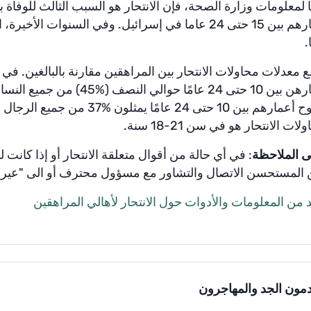
لمعلومات
وزارة
الصحة،
فإن
الانتحار
هو
السبب
الثالث
للوفاة
ب
رهم
بين
15
حتى
24
عاما
في
إسرائيل
.
وفي
السنوات
الأخيرة،
ا
.
ع
معدلات
محاولات
الانتحار
بين
المراهقين
مقارنة
بالبالغين
.
في
ارهن
بين
10
حتى
24
عامًا
حوالي
النصف
(
%45)
من جميع
النساء
وح
أعمارهم
بين
10
حتى
24
عامًا
يمثلون
%37
من
جميع
الرجال
ا
ولات
الانتحار
هو
في
سن
21
-
18
سنة
.
ى
الملاحظة
:
في
أي
حالة
من
أقوال متعلقة
الانتحار
أو
إذا
كانت
ل
المستحسن
الاتصال
والتشاور
مع
مسؤول
محترف
أو
الى "عيرا
من
المعلومات
والأدوات
حول
الانتحار
لأهالي
المراهقين
دمون الجد والمهاجرون