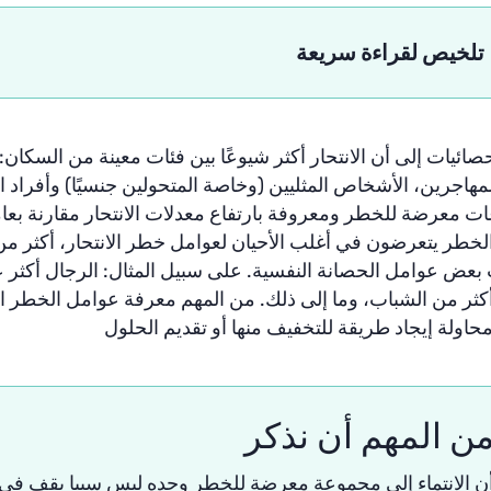
تلخيص لقراءة سريعة
حصائيات
إلى
أن
الانتحار
أكثر
شيوعًا
بين
فئات
معينة
من
السكان
:
لمهاجرين،
الأشخاص
المثليين
(
وخاصة
المتحولين
جنسيًا
)
وأفراد
ا
ات
معرضة
للخطر
ومعروفة
بارتفاع
معدلات
الانتحار
مقارنة
بعا
لخطر
يتعرضون
في
أغلب
الأحيان
لعوامل
خطر
الانتحار،
أكثر
من
بعض
عوامل
الحصانة النفسية
.
على
سبيل
المثال
:
الرجال
أكثر
ع
كثر
من
الشباب،
وما
إلى
ذلك
.
من
المهم
معرفة
عوامل
الخطر
ا
حاولة
إيجاد
طريقة
للتخفيف
منها
أو
تقديم
الحلول
ن المهم أن نذكر
ن
الانتماء
إلى
مجموعة
معرضة
للخطر
وحده
ليس
سببا
يقف
في