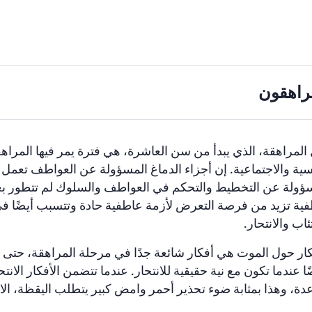
راهقون
المراهقة،
الذي
يبدأ
من
سن
العاشرة،
هي
فترة
يمر
فيها
المراه
سية
والاجتماعية
.
إن
أجزاء
الدماغ
المسؤولة
عن
العواطف
تعمل
ؤولة
عن
التخطيط
والتحكم
في
العواطف
والسلوك
لم
تتطور
بع
فية
تزيد
من
فرصة
التعرض
لأزمة
عاطفية
حادة
وتتسبب
أيضًا
في
تئاب
والانتحار
.
كار
حول
الموت
هي
أفكار
شائعة
جدًا
في
مرحلة
المراهقة،
حتى
ا
عندما
تكون
مع
نية
حقيقية
للانتحار
.
عندما
تتضمن
الأفكار
الانتح
عدة،
وهذا
بمثابة
ضوء
تحذير
أحمر
وامض
كبير
يتطلب
اليقظة
،
الا