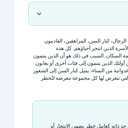
الرجال،
كبار
السن،
المراهقين،
القادمون
لأسرة
الذين
انتحر
أحباؤهم
.
كل
هذه
مة
السكان
.
السبب
في
ذلك
هو
أن
الذين
ينتمون
أولئك
الذين
ينتمون
إلى
فئات
أخرى
أو
يعانون
دوانية
من
النساء،
يميل
كبار
السن
إلى
الشعور
لتي
تتعرض
لها
كل
مجموعة
معرضة
للخطر
حد
ذاته
كعامل
خطر
يضمن
الانتحار
أو