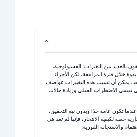
قون
بالعديد
من
التغيرات
:
الفسيولوجية
،
بقوة
خلال
فترة
المراهقة،
لكن
الأجزاء
د
.
يمكن
أن
تسبب
هذه
التغييرات
عواصف
تفشي
الاضطراب
العقلي
وزيادة
حالات
عندما
تكون
عامة
جدًا
وبدون
نية
التحقيق،
ارية
خطة
لكيفية
الانتحار،
فإنها
لم
تعد
هي
هتمام
والاستجابة
الفورية
.