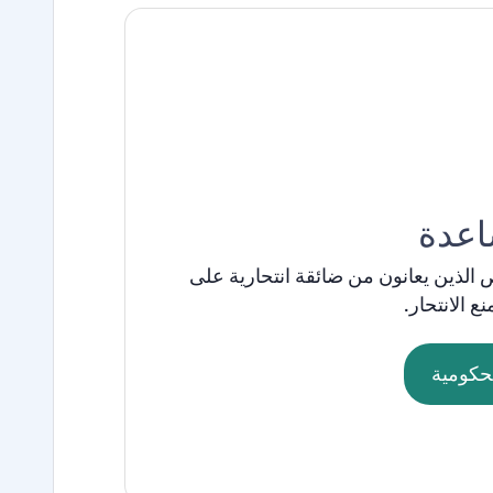
اعدة
ص
الذين
يعانون
من
ضائقة
انتحارية
على
نع
الانتحار
.
حكومية