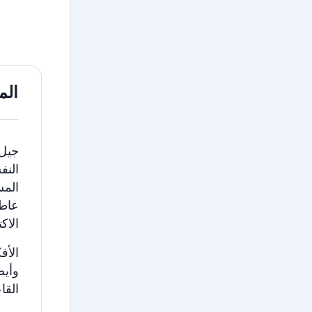
الم
جيل 
النف
المس
عاط
الاك
الأف
وأيضً
القا