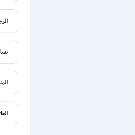
الرج
نساء
المث
العا