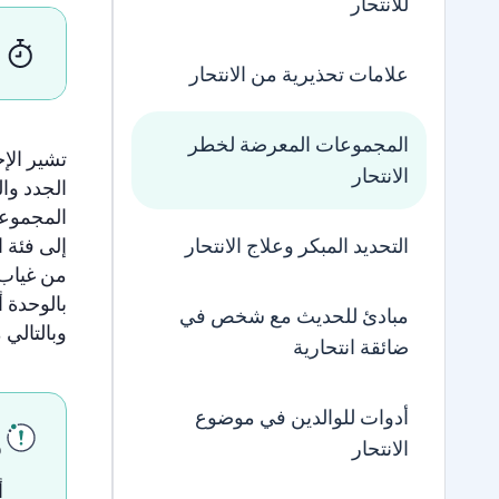
للانتحار
علامات تحذيرية من الانتحار
المجموعات المعرضة لخطر
تشير
الإ
الانتحار
الجدد وا
المجموع
التحديد المبكر وعلاج الانتحار
إلى
فئة
ا
من
غياب
بالوحدة
أ
مبادئ للحديث مع شخص في
وبالتالي
م
ضائقة انتحارية
أدوات للوالدين في موضوع
م
الانتحار
أ