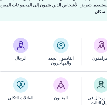
ستبعده
.
يتعرض
الأشخاص
الذين
ينتمون
إلى
المجموعات
المعرض
لسكان
.
مراهقون
القادمون الجدد
الرجال
والمهاجرون
 ورجال في
المثليون
العائلات الثكلى
يل الثالث