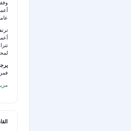
وفقا
أعما
عاما
ترتف
أعم
تترا
لمحا
يرج
فمن
مزيد
القا