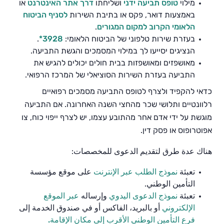
מילוי
טופס תביעה ידני
ושליחתו
דרך אתר האינטרנט
או
באמצעות דואר, פקס או בתיבת השירות
לסניף הביטוח
הלאומי הקרוב למקום המגורים
.
בעזרת שירות טלפוני של הביטוח הלאומי:
3928*
.
הנציגים יסייעו לך במילוי המסמכים והגשת התביעה.
מאושפזים ומאושפזות בבית חולים יכולים להגיש את
התביעה בעזרת השירות הסוציאלי של המרכז הרפואי.
כדאי להקפיד ולצרף לטופס התביעה מסמכים רפואיים
רלוונטיים ותלושי שכר מהחצי השנה האחרונה. אם התביעה
מוגשת על ידי אדם אחר מהתובע עצמו, יש לצרף ייפוי כוח, צו
אפוטרופוס או פסק דין.
هناك عدة طرق لتقديم الدعوى للمخصصات
:
تعبئة
نموذج
الطلب
عبر
الإنترنت
على موقع
مؤسسة
التأمين الوطني.
تعبئة
نموذج الدعوى اليدوي
وإرساله
عبر الموقع
الإلكتروني
أو بالبريد، الفاكس أو في صندوق الخدمة إلى
فرع التأمين الوطني الأقرب إلى مكان الإقامة.