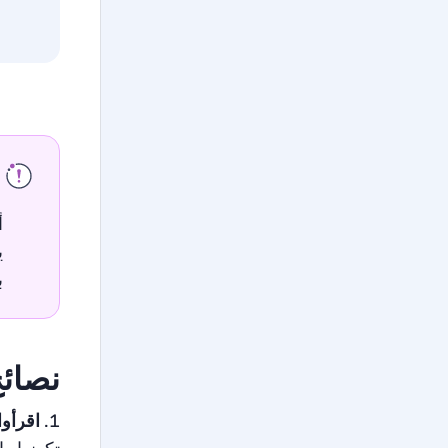
ع
ا
أ
ي
ب
نصائح
اقرأو