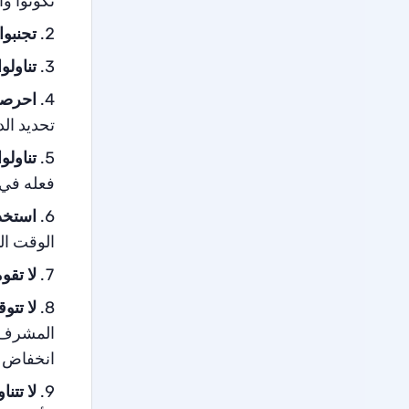
تكونوا وا
تجنبوا
تناولو
احرصوا
تحديد الد
تناولو
فعله في ه
استخدم
الوقت المُ
لا تقو
لا تتو
المشرف ع
انخفاض 
لا تتنا