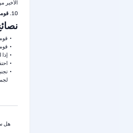
الأخير من
قومو
نصائح
قومو
قومو
إذا 
احتف
تجنب
لجمع
هل سا