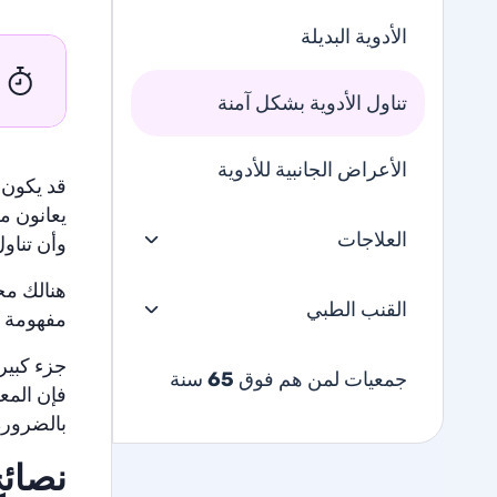
الأدوية البديلة
تناول الأدوية بشكل آمنة
الأعراض الجانبية للأدوية
قد يكون ت
يعانون من
العلاجات
وأن تناول
هنالك مخ
القنب الطبي
مفهومة م
جزء كبير
جمعيات لمن هم فوق 65 سنة
فإن المعل
بالضرورة
نصائح