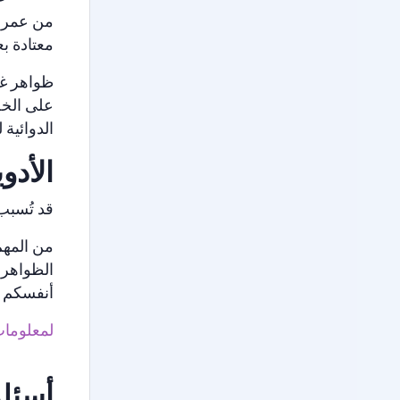
معتادة ب
ظواهر غي
على الخض
الدوائية
الأد
قد تُسبب
من المهم
الظواهر. 
أنفسكم و
لمعلومات
أسئلة