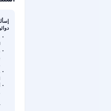
إسأل
دوائي
م
ل
ه
ب
و
ه
ا
أ
و
ع
ك