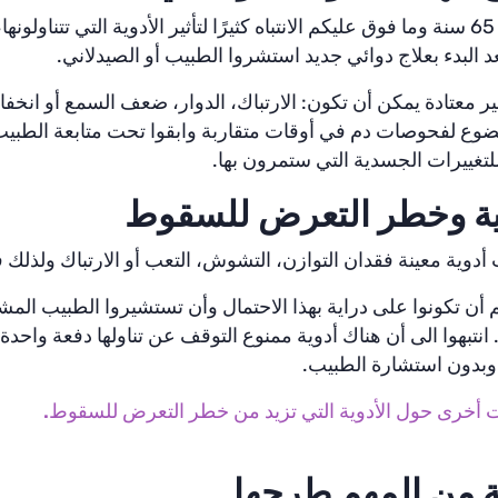
من عمر 65 سنة وما فوق عليكم الانتباه كثيرًا لتأثير الأدوية التي تتنا
عد البدء بعلاج دوائي جديد استشروا الطبيب أو الصيدلاني.
ر معتادة يمكن أن تكون: الارتباك، الدوار، ضعف السمع أو انخفاض
وع لفحوصات دم في أوقات متقاربة وابقوا تحت متابعة الطبي
 للتغييرات الجسدية التي ستمرون بها.
وية وخطر التعرض للسقوط
 أدوية معينة فقدان التوازن، التشوش، التعب أو الارتباك ولذل
 أن تكونوا على دراية بهذا الاحتمال وأن تستشيروا الطبيب ال
انتبهوا الى أن هناك أدوية ممنوع التوقف عن تناولها دفعة واحدة و
بدون استشارة الطبيب.
 أخرى حول الأدوية التي تزيد من خطر التعرض للسقوط.
 من المهم طرحها