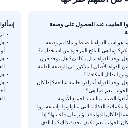
وا الطبيب عند الحصول على وصفة
إسألوا 
ة
في 
ا هو اسم الدواء بالضبط ولماذا تم وصفه
هل 
كم؟ وما هي النتائج المرجوة من استخدامه؟
أو 
ل يوجد للدواء بديل مكافئ؟ هل يوجد فرق
هل 
ين الدواء الأصلي المذكور في الوصفة الطبية
الع
بين البدائل المكافئة؟
هل 
ل توجد للدواء أعراض جانبية شائعة؟ إذا كان
هل 
لجواب نعم فما هي؟
أخ
بلغوا الطبيب بالنسبة لجميع الأدوية
الغ
المكملات الغذائية التي تتناولونها واستفسروا
ما إذا كان الدواء قد يؤثر على فاعليتها؟ إذا
ان الجواب نعم فكيف يحدث ذلك؟ ما الذي