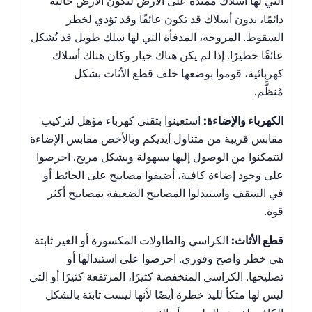
التي لها أسلاك ممتدة على الأرض لتكون الأرض خالية
دائمًا، بدون أسلاك قد تكون عائقًا وقد تؤدي لخطر
السقوط. المروحة، المدفأة التي لها سلك طويل قد تُشكل
عائقًا خطيرًا. إذا لم يكن هناك خيار وكان هناك أسلاك
كهربائية، قوموا بوضعها خلف قطع الأثاث بشكل
مُنظَّم.
الكهرباء والإضاءة:
استعينوا بتقني كهرباء مؤهل لتركيب
مقابس قريبة من متناول أيديكم وبالأخص مقابس الإضاءة
لتتمكنوا من الوصول إليها بسهولة وبشكل مريح. احرصوا
على وجود إضاءة كافية، أضيفوا مصابيح على الحائط أو
في السقف واستبدلوا المصابيح الضعيفة بمصابيح أكثر
قوة.
قطع الأثاث:
الكراسي والطاولات المكسورة أو الغير ثابتة
هي خطر واضح وفوري. احرصوا على استبدالها أو
تصليحها. الكراسي المنخفضة كثيرًا، المرتفعة كثيرًا أو التي
ليس لها متكأ لليد خطرة أيضًا لأنها ليست ثابتة بالشكل