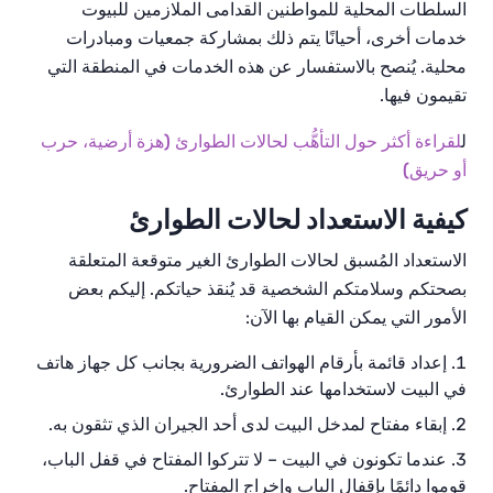
السلطات المحلية للمواطنين القدامى الملازمين للبيوت
خدمات أخرى، أحيانًا يتم ذلك بمشاركة جمعيات ومبادرات
محلية. يُنصح بالاستفسار عن هذه الخدمات في المنطقة التي
تقيمون فيها.
ل
لقراءة أكثر حول التأهُّب لحالات الطوارئ (هزة أرضية، حرب
أو حريق)
كيفية الاستعداد لحالات الطوارئ
الاستعداد المُسبق لحالات الطوارئ الغير متوقعة المتعلقة
بصحتكم وسلامتكم الشخصية قد يُنقذ حياتكم. إليكم بعض
الأمور التي يمكن القيام بها الآن:
إعداد قائمة بأرقام الهواتف الضرورية بجانب كل جهاز هاتف
في البيت لاستخدامها عند الطوارئ.
إبقاء مفتاح لمدخل البيت لدى أحد الجيران الذي تثقون به.
عندما تكونون في البيت – لا تتركوا المفتاح في قفل الباب،
قوموا دائمًا بإقفال الباب وإخراج المفتاح.