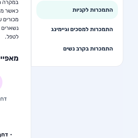
במקרה חד
התמכרות לקניות
כאשר מדו
מכורים ש
נשארים ב
התמכרות למסכים וגיימינג
לטפל.
התמכרות בקרב נשים
מאפיינ
דחף
דחף