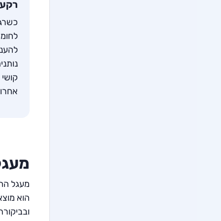
רקע 
כשרגש
לחומר
להעני
נותני
קושי 
אחרות
מעגל
מעגל ההת
הוא מוצא
ובביקורת