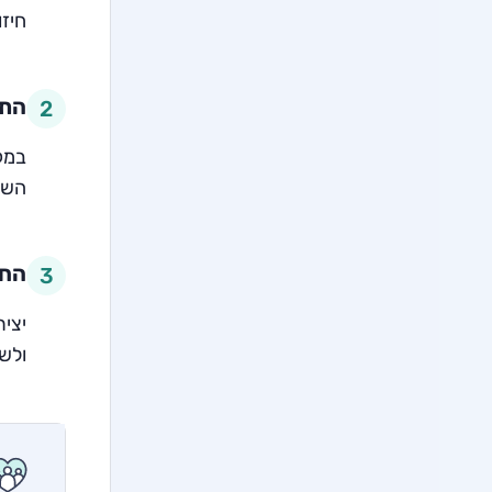
חיז
התמ
2
במק
השל
החל
3
יצי
ולש