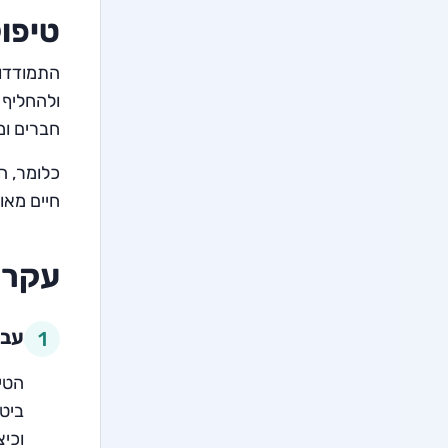
טיפו
התמודדות
ולהחליף 
חברים ו
כלומר, ה
חיים מאו
עקרו
עבו
1
הטי
ביטח
וכיצ