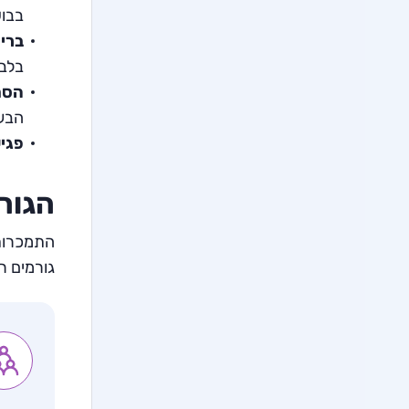
בבו
ברי
בלבד
הסת
הבעי
פגי
הגור
גורמים רג