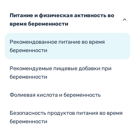
здравоохранения
Информационный
Питание и физическая активность во
центр Министерства
здравоохранения на
время беременности
время войны
ЭфшариБари - все о
здоровье (иврит)
Рекомендованное питание во время
КолХабриют - сайт о
беременности
мед. правах (иврит)
Консультативный
сайт Министерства
Рекомендуемые пищевые добавки при
здравоохранения
беременности
(иврит)
Олам Хадата - сайт
данных (иврит)
Фолиевая кислота и беременность
Безопасность продуктов питания во время
Правила пользования сайтом
Доступность
беременности
Подписаться
© Все права принадлежат Министерству здравоохранения 2026