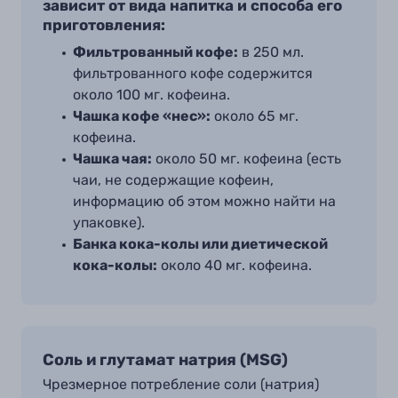
зависит от вида напитка и способа его
приготовления:
Фильтрованный кофе:
в 250 мл
.
фильтрованного кофе содержится
около 100 мг
.
кофеина.
Чашка кофе
«
нес
»:
около 65 мг
.
кофеина.
Чашка чая:
около 50 мг
.
кофеина (есть
чаи, не содержащие кофеин,
информацию об этом можно найти на
упаковке).
Банка кока-колы или диетической
кока-колы:
около 40 мг
.
кофеина.
Соль и глутамат натрия (MSG)
Чрезмерное потребление соли (натрия)