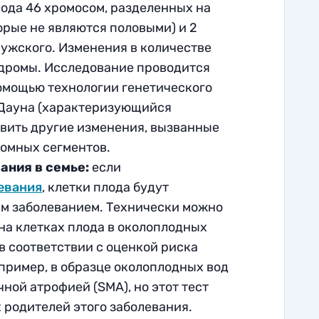
лода 46 хромосом, разделенных на
орые не являются половыми) и 2
мужского. Изменения в количестве
дромы. Исследование проводится
омощью технологии генетического
 Дауна (характеризующийся
явить другие изменения, вызванные
омных сегментов.
ания в семье:
если
евания
, клетки плода будут
тим заболеванием. Технически можно
на клетках плода в околоплодных
в соответствии с оценкой риска
пример, в образце околоплодных вод
чной атрофией (
SMA), но этот тест
 родителей этого заболевания
.