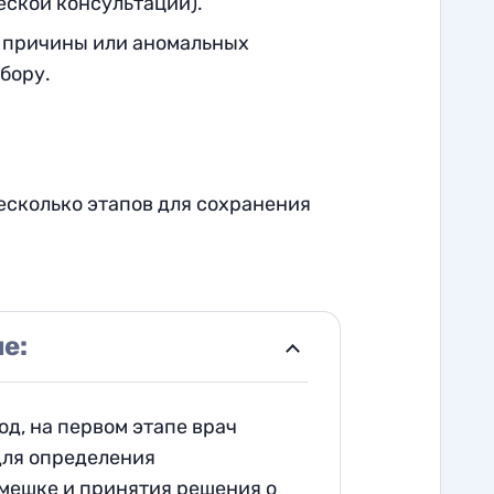
еской консультации).
й причины или аномальных
ыбору
.
есколько этапов для сохранения
е:
од, на первом этапе врач
для определения
мешке и принятия решения о