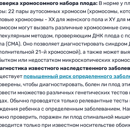
оверка хромосомного набора плода:
В норме у п
ры: 22 пары аутосомных хромосом (хромосомы, кот
ловые хромосомы - XX для женского пола и XY для 
омосом могут вызвать различные хромосомные син
лекулярным методом, проверяющим ДНК плода с п
па (CMA). Оно позволяет диагностировать синдром
полнительной 21-й хромосомой), а также может вы
бытком или недостатком микроскопических хромос
агностика известного наследственного заболев
ществует
повышенный риск определенного забол
оверены, чтобы диагностировать, болен ли плод э
овести множество различных генетических тестов 
дах. Обычно проводятся только релевантные тесты 
ждения ребенка с определенным заболеванием. На
жно проверить, поражен ли плод спинальной мыше
оводится только при известном носительстве обоих