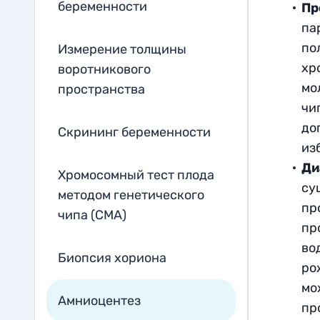
беременности
Пр
па
по
Измерение толщины
хр
воротникового
мо
пространства
чи
до
Скрининг беременности
из
Ди
Хромосомный тест плода
су
методом генетического
пр
чипа (CMA)
пр
во
Биопсия хориона
ро
мо
Амниоцентез
пр