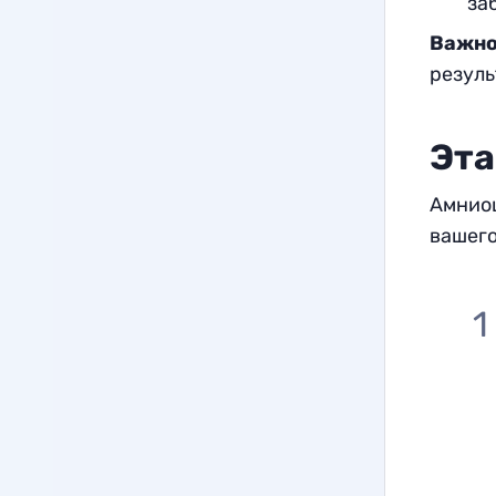
за
Важно
резуль
Эта
Амниоц
вашего
1