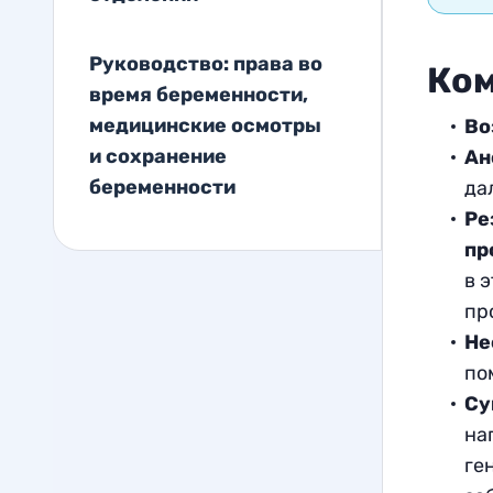
Руководство: права во
Ком
время беременности,
медицинские осмотры
Во
и сохранение
Ан
беременности
да
Ре
пр
в 
пр
Не
по
Су
на
ге