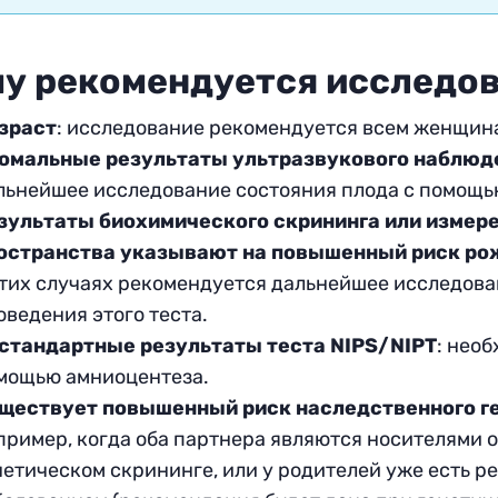
у рекомендуется исследо
зраст
: исследование рекомендуется всем женщинам
омальные результаты ультразвукового наблюд
льнейшее исследование состояния плода с помощь
зультаты биохимического скрининга или измер
остранства указывают на повышенный риск ро
этих случаях рекомендуется дальнейшее исследова
оведения этого теста.
стандартные результаты теста
NIPS
/
NIPT
: нео
мощью амниоцентеза.
ществует повышенный риск наследственного г
пример, когда оба партнера являются носителями о
нетическом скрининге, или у родителей уже есть р