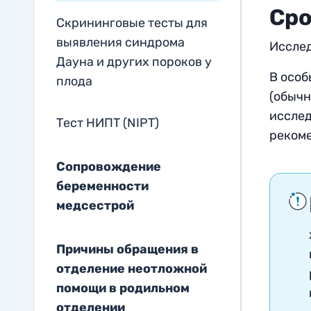
Сро
Скрининговые тесты для
выявления синдрома
Исслед
Дауна и других пороков у
В особ
плода
(обычн
исслед
Тест НИПТ (NIPT)
реком
Сопровождение
беременности
медсестрой
Причины обращения в
отделение неотложной
помощи в родильном
отделении