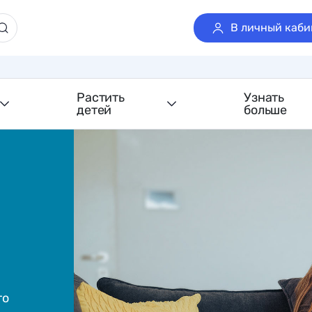
В личный каби
Растить
Узнать
детей
больше
то