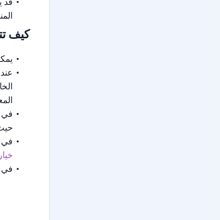
قد ي
المن
كيف تت
يمكن
عند 
الخا
المع
في ح
حيث 
في ب
خيار
في ج