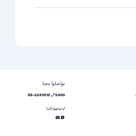
تواصلوا معنا
5400*
أو
6241010
-
08
او توجهوا إلينا