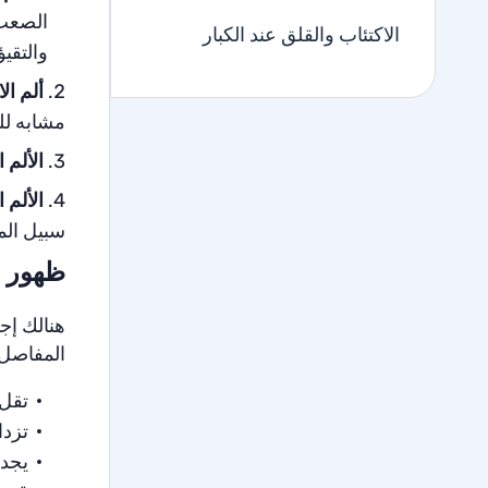
الصعب ت
الاكتئاب والقلق عند الكبار
والتقيؤ
ألم ال
مشابه لل
الألم 
الألم 
سبيل المث
ظهور ا
هنالك إج
المفاصل)
تقل 
تزدا
يجد 