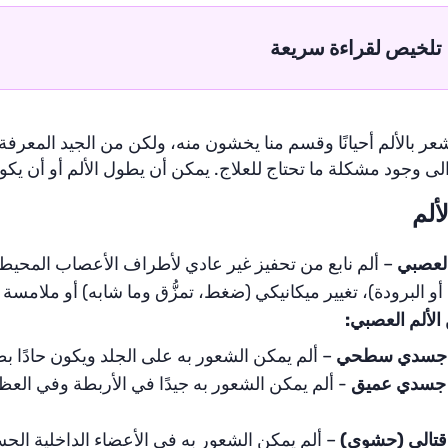
تلخيص لقراءة سريعة
عر بالألم أحيانًا وقسم منا يخشون منه، ولكن من الجيد المعرفة 
الى وجود مشكلة ما تحتاج للعلاج. يمكن أن يطول الألم أو أن يك
لألم
العصبي
– ألم نابع من تحفيز غير عادي لأطراف الأعصاب المحيطي
أو البرودة)، تغيير ميكانيكي (ضغط، تمزُّق وما شابه) أو ملامسة 
الألم العصبي:
 جسدي سطحي
– ألم يمكن الشعور به على الجلد ويكون حادًا بطبع
 جسدي عميق
- ألم يمكن الشعور به جيدًا في الأربطة وفي ال
.
 قتالي (حشوي)
– ألم يمكن الشعور به في الأعضاء الداخلية ال