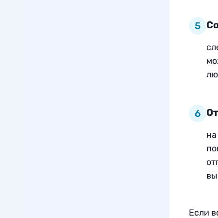
Со
5
сл
мо
лю
О
6
на
по
от
вы
Если в