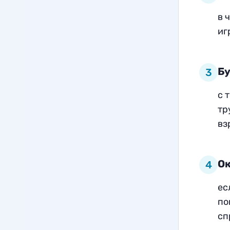
в 
иг
Бу
3
с 
тр
вз
О
4
ес
по
сп