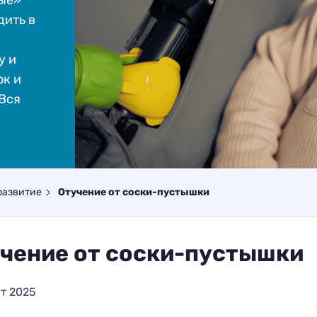
лые»
дить в
у и
ок и
 Вся
развитие
Отучение от соски-пустышки
чение от соски-пустышки
т 2025