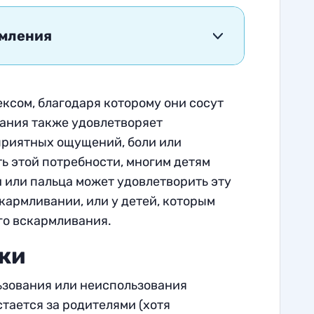
омления
сом, благодаря которому они сосут
сания также удовлетворяет
приятных ощущений, боли или
ь этой потребности, многим детям
 или пальца может удовлетворить эту
скармливании, или у детей, которым
го вскармливания.
ки
ьзования или неиспользования
стается за родителями (хотя