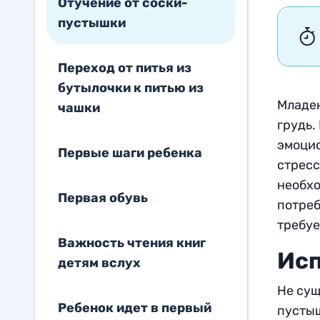
Отучение от соски-
пустышки
Переход от питья из
бутылочки к питью из
Младен
чашки
грудь.
эмоцио
Первые шаги ребенка
стресс
необхо
Первая обувь
потреб
требуе
Важность чтения книг
Исп
детям вслух
Не сущ
Ребенок идет в первый
пустыш