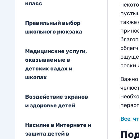
класс
некото
пустыш
также 
Правильный выбор
принос
школьного рюкзака
благоп
облегч
Медицинские услуги,
ощущен
оказываемые в
соски 
детских садах и
школах
Важно 
челюст
необхо
Воздействие экранов
первог
и здоровье детей
Все, ч
Насилие в Интернете и
Под
защитa детей в