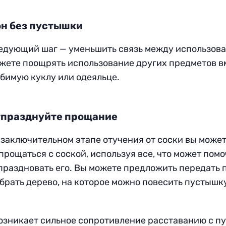
н без пустышки
едующий шаг — уменьшить связь между использов
жете поощрять использование других предметов вм
бимую куклу или одеяльце.
тпразднуйте прощание
 заключительном этапе отучения от соски вы може
прощаться с соской, используя все, что может пом
праздновать его. Вы можете предложить передать
брать дерево, на которое можно повесить пустышку
озникает сильное сопротивление расставанию с п