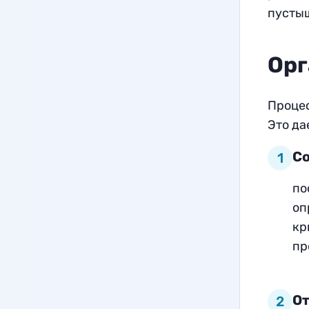
пустыш
Орг
Процес
Это да
Со
1
по
оп
кр
пр
От
2