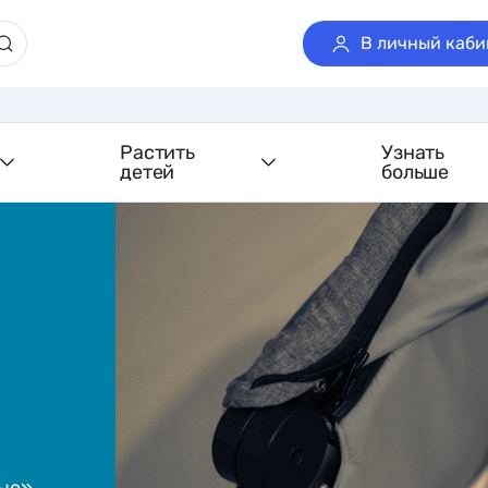
В личный каби
Растить
Узнать
детей
больше