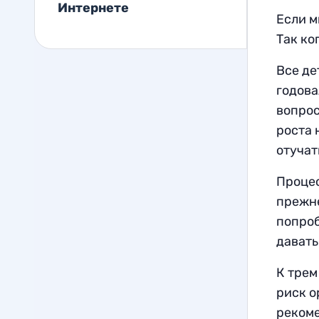
Интернете
Если м
Так ко
Все де
годова
вопрос
роста 
отучат
Процес
прежне
попроб
давать
К трем
риск о
рекоме