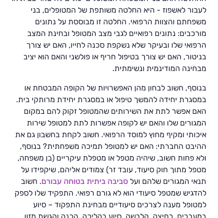
לעבור לאשפוז - היא החלטה משותפת של המטופלים, בני
משפחתם והצוות הרפואי. החלטה זו מבוססת על נתונים
מורכבים: נתונים רפואיים לגבי מצב המטופל ובחינת המצב
הרפואי שלו ובעיקר שלא נשקפת סכנה לחייו, האם יש צורך
בניטור, האם יש צורך בטיפול חריף או פולשני והאם הוא יציב
מבחינה המודינמית ונשימתית.
בנוסף, חשוב לבחון מהן האפשרויות של הקופה המבטחת או
במסגרת יחידה להמשך טיפול או במסגרת יחידת מרותקי בית.
האם אפשר לתת את השירותים שהמטופל זקוק להם במקום
המגורים שלו והאם יש לקופה אפשרות לתת למטופל שירות
איכותי ומקיף מחוץ למוסד הרפואי. חשוב לקחת בחשבון גם את
ההיבט החברתי: האם יש למטופל תמיכה משפחתית? בנוסף,
ולא פחות חשוב, שיהיה מטפל או מטפלת עיקריים (בן משפחה,
מטפל מתוך חוק סיעוד, עובד זר) צמודים אליהם, שיקפידו על
תנאי המגורים שלהם ועל
סביבה ביתית בטוחה עבורם
. חשוב
להדגיש שמטפל סיעודי הוא לא גורם רפואי. התפקיד שלו לספק
למטופל מענה לצרכים סיעודיים מבחינת התפקוד – סיוע
במעברים, רחיצה, הלבשה, סיוע בהליכה, הכנה והגשת מזון.