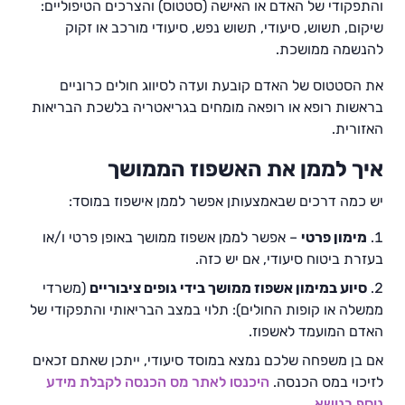
והתפקודי של האדם או האישה (סטטוס) והצרכים הטיפוליים:
שיקום, תשוש, סיעודי, תשוש נפש, סיעודי מורכב או זקוק
להנשמה ממושכת.
את הסטטוס של האדם קובעת ועדה לסיווג חולים כרוניים
בראשות רופא או רופאה מומחים בגריאטריה בלשכת הבריאות
האזורית.
איך לממן את האשפוז הממושך
יש כמה דרכים שבאמצעותן אפשר לממן אישפוז במוסד:
מימון פרטי
– אפשר לממן אשפוז ממושך באופן פרטי ו/או
בעזרת ביטוח סיעודי, אם יש כזה.
סיוע במימון אשפוז ממושך בידי גופים ציבוריים
(משרדי
ממשלה או קופות החולים): תלוי במצב הבריאותי והתפקודי של
האדם המועמד לאשפוז.
אם בן משפחה שלכם נמצא במוסד סיעודי, ייתכן שאתם זכאים
לזיכוי במס הכנסה.
היכנסו לאתר מס הכנסה לקבלת מידע
נוסף בנושא
.