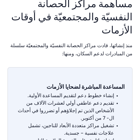
مساهمة مراكز الحصانة
النفسيّة والمجتمعيّة في أوقات
الأزمات
منذ
إنشائها،
قادت
مراكز
الحصانة
النفسيّة
والمجتمعيّة
سلسلة
من
المبادرات
لدعم
السكان،
ومنها
:
المساعدة المباشرة لضحايا الأزمات
إنشاء
خطوط
دعم
لتقديم
المساعدة
الأولية
.
تقديم
دعم
عاطفي
أولي
لعشرات
الآلاف
من
الأشخاص
الذين
تم
إجلاؤهم
أو
تضرروا
في
أحداث
ال
-
7
من
أكتوبر
.
تشغيل
مراكز
متعددة
الأبعاد
للناجين،
تشمل
علاجات
نفسية
–
جسدية
.