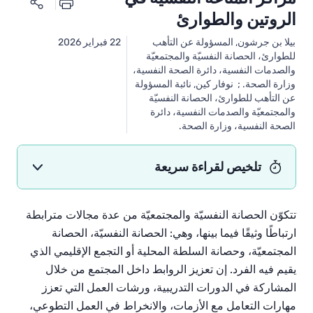
الروتين والطوارئ
بيلا بن جرشون, المسؤولة عن التأهب
22 فبراير 2026
للطوارئ، الحصانة النفسيّة والمجتمعيّة
والصدمات النفسية، دائرة الصحة النفسية،
وزارة الصحة. ; نوفار كين, نائبة المسؤولة
عن التأهب للطوارئ، الحصانة النفسيّة
والمجتمعيّة والصدمات النفسية، دائرة
الصحة النفسية، وزارة الصحة.
تلخيص لقراءة سريعة
تتكوّن
الحصانة
النفسيّة
والمجتمعيّة
من
عدة
مجالات
مترابطة
ارتباطًا
وثيقًا
فيما
بينها،
وهي
:
الحصانة
النفسيّة،
الحصانة
المجتمعيّة،
وحصانة
السلطة
المحلية
أو
التجمع
الإقليمي
الذي
يقيم
فيه
الفرد
.
إن
تعزيز
الروابط
داخل
المجتمع
من
خلال
المشاركة
في
الدورات
التدريبية،
ورشات
العمل
التي
تعزز
مهارات
التعامل
مع
الأزمات،
والانخراط
في
العمل
التطوعي،