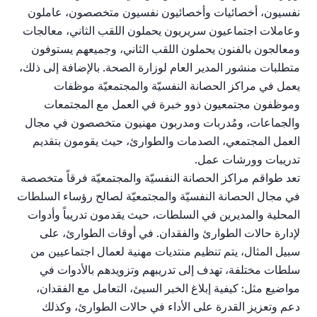
نفسيون
،
أخصائيات
وأخصائيون
نفسيون
متخصصون،
عاملون
وعاملات
اجتماعيون
سريريون
يحملون
اللقب
الثاني،
معالجات
ومعالجون
بالفنون
يحملون
اللقب
الثاني،
وجميعهم
يستوفون
متطلبات
منشور
المدير
العام
لوزارة
الصحة
.
بالإضافة
إلى
ذلك،
يعمل
في
مراكز
الحصانة
النفسيّة
والمجتمعيّة
موظفات
وموظفون
مجتمعيون
ذوو
خبرة
في
العمل
مع
المجتمعات
والجماعات،
و
مُدربات
ومدربون
مهنيون
متخصصون
في
مجال
العمل
المجتمعي،
الصدمات
والطوارئ،
حيث
يقومون
بتقديم
تدريبات
وورش
ات
عمل
.
تعد
طواقم
مراكز
الحصانة
النفسيّة
والمجتمعيّة
فرقاً
متخصصة
في
مجال
الحصانة
النفسيّة
والمجتمعيّة
لصالح
رؤساء
السلطات
المحلية
والمديرين
في
السلطات،
حيث
يقدمون
تدريباً
وأدوات
لإدارة
حالات
الطوارئ
والفقدان
.
في
أوقات
الطوارئ،
على
سبيل
المثال،
يتم
تنظيم
منتديات
مهنية
لعمال
اجتماعيين
من
سلطات
مختلفة،
تهدف
إلى
تدريبهم
وتزويدهم
بالأدوات
في
مواضيع
مثل
:
كيفية
إبلاغ
الخبر
السيئ،
التعامل
مع
الفقدان،
دعم
وتعزيز
القدرة
على
الأداء
في
حالات
الطوارئ،
وكذلك