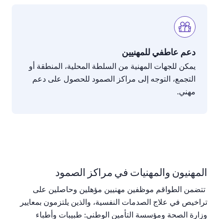
دعم عاطفي للمهنيين
يمكن
للجهات
المهنية
من
السلطة
المحلية،
المنطقة
أو
التجمع،
التوجه
إلى
مراكز
الصمود
للحصول
على
دعم
مهني
.
المهنيون والمهنيات في مراكز الصمود
تتضمن
الطواقم
موظفين
مهنيين
مؤهلين
وحاصلين
على
تراخيص
في
علاج
الصدمات
النفسية،
والذين
يلتزمون
بمعايير
وزارة
الصحة
ومؤسسة
التأمين
الوطني
:
طبيبات
وأطباء