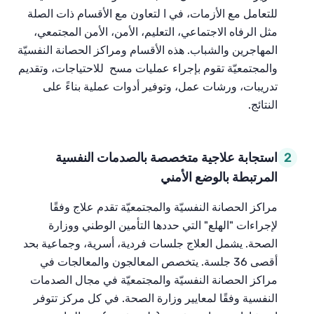
للتعامل
مع
الأزمات
،
في
ا
لتعاون
مع
الأقسام
ذات
الصلة
مثل
الرفاه
الاجتماعي،
التعليم،
الأمن،
الأمن
المجتمعي،
المهاجرين
والشباب
.
هذه
الأقسام
ومراكز
الحصانة
النفسيّة
والمجتمعيّة
تقوم
بإجراء
عمليات
مسح
للاحتياجات،
وتقديم
تدريبات،
ورشات
عمل،
وتوفير
أدوات
عملية
بناءً
على
النتائج
.
2
استجابة علاجية متخصصة بالصدمات النفسية
المرتبطة بالوضع الأمني
مراكز
الحصانة
النفسيّة
والمجتمعيّة
تقدم
علاج
وفقًا
لإجراءات
"
الهلع
"
التي
حددها
التأمين
الوطني
ووزارة
الصحة
.
يشمل
العلاج
جلسات
فردية،
أسرية،
وجماعية
بحد
أقصى
36
جلسة
.
يتخصص
المعالجون
والمعالجات
في
مراكز
الحصانة
النفسيّة
والمجتمعيّة
في
مجال
الصدمات
النفسية
وفقًا
لمعايير
وزارة
الصحة
.
في
كل
مركز
تتوفر