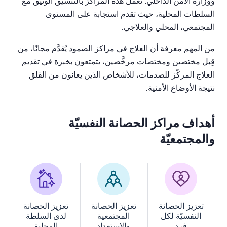
ووزارة
الأمن
الداخلي
.
تعمل
هذه
المراكز
بالتنسيق
الوثيق
مع
السلطات
المحلية،
حيث
تقدم
استجابة
على
المستوى
المجتمعي،
المحلي
والعلاجي
.
من
المهم
معرفة
أن
العلاج
في
مراكز
الصمود
يُقدَّم
مجانًا
،
من
قِبل
مختصين
ومختصات
مرخَّصين،
يتمتعون
بخبرة
في
تقديم
العلاج
المركّز
للصدمات،
للأشخاص
الذين
يعانون
من
القلق
نتيجة
الأوضاع
الأمنية
.
أهداف مراكز الحصانة النفسيّة
والمجتمعيّة
تعزيز الحصانة
تعزيز الحصانة
تعزيز الحصانة
النفسيّة لكل
المجتمعية
لدى السلطة
فرد
والاستعداد
المحلية