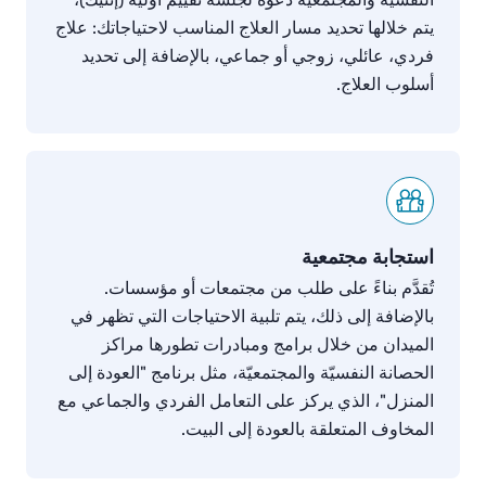
يتم
خلالها
تحديد
مسار
العلاج
المناسب
لاحتياجاتك
:
علاج
فردي،
عائلي،
زوجي
أو
جماعي،
بالإضافة
إلى
تحديد
أسلوب
العلاج
.
استجابة مجتمعية
تُقدَّم
بناءً
على
طلب
من
مجتمعات
أو
مؤسسات
.
بالإضافة
إلى
ذلك،
يتم
تلبية
الاحتياجات
التي
تظهر
في
الميدان
من
خلال
برامج
ومبادرات
تطورها
مراكز
الحصانة
النفسيّة
والمجتمعيّة،
مثل
برنامج
"
العودة
إلى
المنزل
"
،
الذي
يركز
على
التعامل
الفردي
والجماعي
مع
المخاوف
المتعلقة
بالعودة
إلى
البيت
.