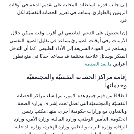
إلى
جانب
قدرة
السلطات
المحلية
على
تقديم
الدعم
في
أوقات
الروتين
والطوارئ،
يساهم
في
تعزيز
الحصانة
النفسيّة
لكل
فرد
.
إن
الحصول
على
الدعم
العاطفي
في
أقرب
وقت
ممكن
خلال
الأزمات
وفي
أوقات
الطوارئ
يساعد
في
تقليل
الضيق
النفسي
ويساهم
في
العودة
السريعة
إلى
الأداء
الطبيعي
.
كما
أن
التدخل
المبكر
بوسائل
علاجية
مختلفة
قد
يساعد
أحيانًا
في
منع
تطور
أعراض
ما
بعد
الصدمة
.
إقامة مراكز الحصانة النفسيّة والمجتمعيّة
وخدماتها
انطلاقًا
من
فهم
جميع
هذه
الامور
،
تم
إنشاء
مراكز
الحصانة
النفسيّة
والمجتمعيّة
التي
تعمل
تحت
إشراف
وزارة
الصحة،
وبالتعاون
مع
وزارات
حكومية
أخرى،
منها
:
مكتب
رئيس
الحكومة،
التأمين
الوطني،
وزارة
المالية،
وزارة
الأمن،
وزارة
الرفاه،
وزارة
التربية
والتعليم،
وزارة
الهجرة،
وزارة
الداخلية