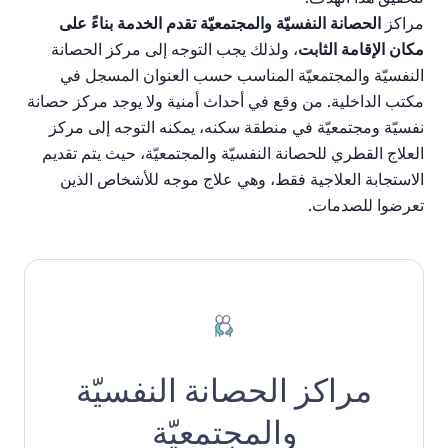
مراكز
الحصانة
النفسيّة
والمجتمعيّة
تقدم
الخدمة
بناءً
على
مكان
الإقامة
الثابت
،
ولذلك
يجب
التوجه
إلى
مركز
الحصانة
النفسيّة
والمجتمعيّة
المناسب
حسب
العنوان
المسجل
في
مكتب
الداخلية
.
من
وقع
في
أحداث
أمنية
ولا
يوجد
مركز
حصانة
نفسيّة
ومجتمعيّة
في
منطقة
سكنه،
يمكنه
التوجه
إلى
مركز
العلاج
القطري
للحصانة
النفسيّة
والمجتمعيّة،
حيث
يتم
تقديم
الاستجابة
العلاجية
فقط،
وهي
علاج
موجه
للأشخاص
الذين
تعرضوا
للصدمات
.
مراكز الحصانة النفسيّة
والمجتمعيّة