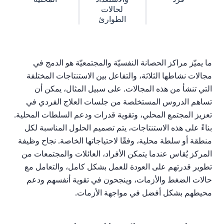
لحالات
الطوارئ
ما
يميّز
مراكز
الحصانة
النفسيّة
والمجتمعيّة
هو
الدمج
في
مجالات
نشاطها
الثلاثة،
والتفاعل
بين
الاستنتاجات
المختلفة
التي
تنشأ
من
هذه
المجالات
.
على
سبيل
المثال،
يمكن
أن
تساهم
الدروس
المستخلصة
من
جلسات
العلاج
الفردي
في
تعزيز
المجتمع
المحلي،
وتقوية
قدرات
ودعم
السلطات
المحلية
.
بناءً
على
هذه
الاستنتاجات،
يتم
تصميم
الحلول
المناسبة
لكل
منطقة
أو
سلطة
محلية،
وفقًا
لاحتياجاتها
الخاصة
.
نجاح
وظيفة
المركز
يُقاس
عندما
يتمكن
الأفراد،
العائلات
والمجتمعات
من
تطوير
قدرتهم
على
العودة
للعمل
بشكل
كامل،
والتعامل
مع
حالات
الضغط
والأزمات،
وينجحون
في
تقوية
أنفسهم
ودعم
محيطهم
بشكل
أفضل
في
مواجهة
الأزمات
.