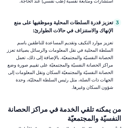
استشارات
ومتابعة
نفسية
(
طب
نفسي
)
عند
الحاجة
.
3
تعزيز قدرة السلطات المحلية وموظفيها على منع
الإنهاك والاستنزاف في حالات الطوارئ:
تعزيز
موارد
التكيف
وتقديم
المساعدة
للناطقين
باسم
السلطة
المحلية
في
نقل
المعلومات
والرسائل
بصياغة
تعزز
الحصانة
النفسيّة
والمجتمعيّة
.
بالإضافة
إلى
ذلك،
تعمل
مراكز
الحصانة
النفسيّة
والمجتمعيّة
على
تقييم
صورة
وضع
الحصانة
النفسيّة
والمجتمعيّة
السكان
ونقل
المعلومات
إلى
الجهات
ذات
الصلة،
مثل
رئيس
السلطة
المحليّة
،
وحدة
شؤون
السكان
وغيرها
.
من
يمكنه
تلقي
الخدمة
في
مراكز
الحصانة
النفسيّة
والمجتمعيّة