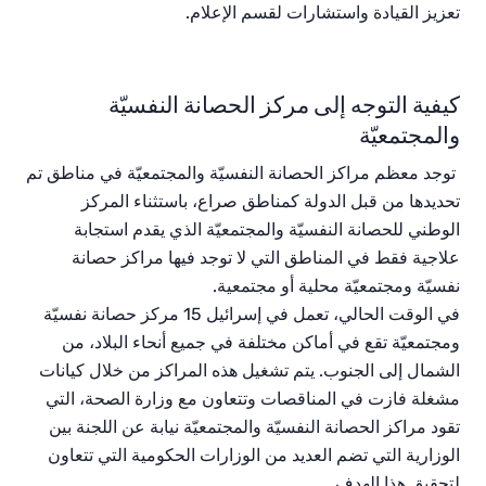
تعزيز
القيادة
واستشارات
لقسم
الإعلام
.
كيفية التوجه إلى مركز الحصانة النفسيّة
والمجتمعيّة
توجد
معظم
مراكز
الحصانة
النفسيّة
والمجتمعيّة
في
مناطق
تم
تحديدها
من
قبل
الدولة
كمناطق
صراع،
باستثناء
المركز
الوطني
للحصانة
النفسيّة
والمجتمعيّة
الذي
يقدم
استجابة
علاجية
فقط
في
المناطق
التي
لا
توجد
فيها
مراكز
حصانة
نفسيّة
ومجتمعيّة
محلية
أو
مجتمعية
.
في
الوقت
الحالي،
تعمل
في
إسرائيل
15
مركز
حصانة
نفسيّة
ومجتمعيّة
تقع
في
أماكن
مختلفة
في
جميع
أنحاء
البلاد،
من
الشمال
إلى
الجنوب
.
يتم
تشغيل
هذه
المراكز
من
خلال
كيانات
مشغلة
فازت
في
المناقصات
وتتعاون
مع
وزارة
الصحة،
التي
تقود
مراكز
الحصانة
النفسيّة
والمجتمعيّة
نيابة
عن
اللجنة
بين
الوزارية
التي
تضم
العديد
من
الوزارات
الحكومية
التي
تتعاون
لتحقيق
هذا
الهدف
.