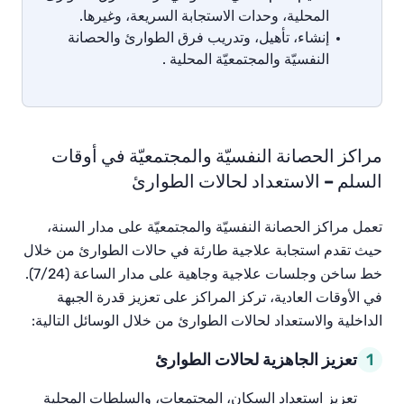
المحلية،
وحدات
الاستجابة
السريعة،
وغيرها
.
إنشاء،
تأهيل،
وتدريب
فرق
الطوارئ
و
الحصانة
النفسيّة
والمجتمعيّة
المحلية
.
مراكز الحصانة النفسيّة والمجتمعيّة في أوقات
السلم – الاستعداد لحالات الطوارئ
تعمل
مراكز
الحصانة
النفسيّة
والمجتمعيّة
على
مدار
السنة،
حيث
تقدم
استجابة
علاجية
طارئة
في
حالات
الطوارئ
من
خلال
خط
ساخن
وجلسات
علاجية
وجاهية
على
مدار
الساعة
(7/24).
في
الأوقات
العادية،
تركز
المراكز
على
تعزيز
قدرة
الجبهة
الداخلية
والاستعداد
لحالات
الطوارئ
من
خلال
الوسائل
التالية
:
1
تعزيز الجاهزية لحالات الطوارئ
تعزيز
استعداد
السكان،
المجتمعات،
والسلطات
المحلية