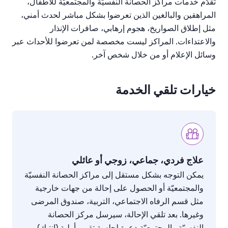
تُقدَّم
خدمات
مراكز
الحصانة
النفسيّة
والمجتمعيّة
للأطفال،
المراهقين
والبالغين
الذين
تعرضوا
بشكل
مباشر
لحدث
أمني،
مثل
إطلاق
الصواريخ،
هجوم
إرهابي،
صافرات
الإنذار
والاعتداءات
.
المراكز
ليست
مخصصة
لمن
تعرضوا
للأحداث
عبر
وسائل
الإعلام
أو
من
خلال
شخص
آخر
.
خيارات تلقي الخدمة
علاج فردي، جماعي، زوجي أو عائلي
يمكن
التوجه
بشكل
مستقل
إلى
مراكز
الحصانة
النفسيّة
والمجتمعيّة
أو
الحصول
على
إحالة
من
جهات
خارجية
مثل
قسم
الرفاه
الاجتماعي،
التربية،
صندوق
المرضى
وغيرها
.
بعد
تلقي
الإحالة،
سيرسل
مركز
الحصانة
النفسيّة
والمجتمعيّة
دعوة
لجلسة
تقييم
أولية
(
إنتيك
)
،