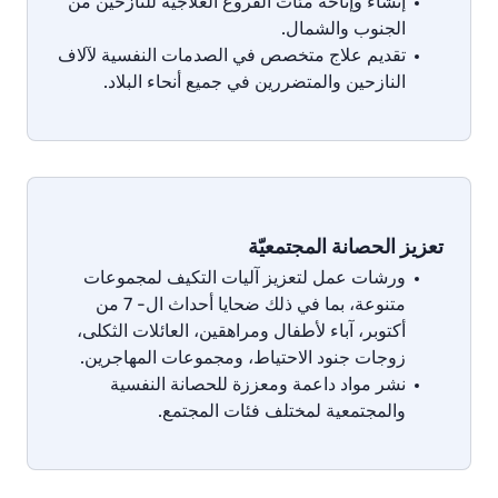
إنشاء
وإتاحة
مئات
الفروع
العلاجية
للنازحين
من
الجنوب
والشمال
.
تقديم
علاج
متخصص
في
الصدمات
النفسية
لآلاف
النازحين
والمتضررين
في
جميع
أنحاء
البلاد
.
تعزيز الحصانة المجتمعيّة
ورشات
عمل
لتعزيز
آليات
التكيف
لمجموعات
متنوعة،
بما
في
ذلك
ضحايا
أحداث
ال
- 7
من
أكتوبر،
آباء
لأطفال
ومراهقين،
العائلات
الثكلى،
زوجات
جنود
الاحتياط،
ومجموعات
المهاجرين
.
نشر
مواد
داعمة
ومعززة
للحصانة
النفسية
والمجتمعية
لمختلف
فئات
المجتمع
.