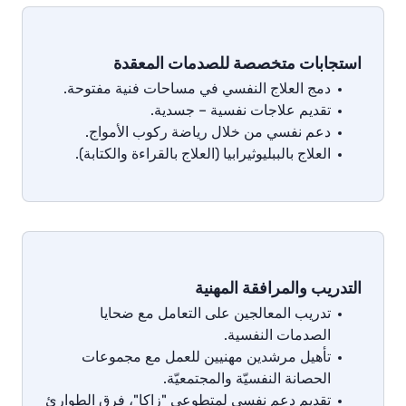
استجابات متخصصة للصدمات المعقدة
دمج
العلاج
النفسي
في
مساحات
فنية
مفتوحة
.
تقديم
علاجات
نفسية
–
جسدية
.
دعم
نفسي
من
خلال
رياضة
ركوب
الأمواج
.
العلاج
بالببليوثيرابيا
(
العلاج
بالقراءة
والكتابة
).
التدريب والمرافقة المهنية
تدريب
المعالجين
على
التعامل
مع
ضحايا
الصدمات
النفسية
.
تأهيل
مرشدين
مهنيين
للعمل
مع
مجموعات
الحصانة
النفسيّة
والمجتمعيّة
.
تقديم
دعم
نفسي
لمتطوعي
"
زاكا
"
،
فرق
الطوارئ