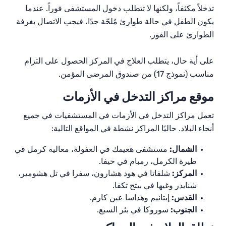
تدخلاً مكثفاً، ولكنها لا تتطلب دخول المستشفى فوراً. عندما
يكون الطفل في حالة طوارئ مُلحّة جدًا، فيجب الاتصال بغرفة
الطوارئ على الفور.
على أية حال، يتطلب العلاج في المركز الحصول على التزام
مناسب (نموذج 17) من صندوق المرضى المؤمن.
موقع مراكز التدخل في الأزمات
تعمل مراكز التدخل في الأزمات في المستشفيات في جميع
أنحاء البلاد. حاليًا المراكز نشطة في المواقع التالية:
الشمال:
مستشفى هعيمك في العفولة، معاليه كرمل في
طيرة الكرمل، رمبام في حيفا.
المركز:
شلفاتا في هود هشارون، سفرا في تل هشومير،
شنايدر وغيها في بيتح تكفا.
القدس:
إيتانيم وهداسا عين كارم.
الجنوب:
سوروكا في بئر السبع.