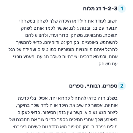
a
1
1-2-3 דג מלוח
y
חשוב לעודד את הילד או הילדה שלך לשחק במשחקי
תנועה עם בני ובנות גילם. אפשר ללמד אותם לשחק
תופסת, מחבואים, משחקי כדור ועוד, ולהציע להם
להשתמש באופניים, בקורקינט ודומיהם. כדאי להמשיך
לתרגל איתם מיומנויות מוטוריות כמו טיפוס ועמידה על רגל
אחת, ולמצוא דרכים יצירתיות לשלב תנועה ומאמץ גופני
עם משחק.
2
ספרים, רבותיי, ספרים
בשלב הזה כדאי להתחיל לקרוא יחד, אפילו בלי לדעת
אותיות. אפשר להושיב את הילד או הילדה שלך בחיקך,
ליצור מגע נעים או קשר עין בזמן הסיפור. כדאי לעקוב
באצבע שלך אחרי המילים בספר כדי ליצור את ההבנה של
מילים נפרדות. זמן הסיפור הוא הזדמנות לשיחה ביניכם: