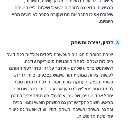
אפשר לדבר על הדמויות – מה הן עושות, חושבות,
מרגישות. כדאי גם להרחיב, לשאול שאלות ולייצר שיחה,
שיכולה אפילו לחבר את מה שקורה בספר לאירועים מחיי
היומיום.
3
דמיון, יצירה ומשחק
יצירה בחומרים מגוונים מאפשרת לילדים ולילדות ללמוד על
היכולות שלהם, לפתח מיומנויות מוטוריקה עדינה,
להשתמש בדמיון שלהם – ולדבר על זה. כדאי לעודד אותם
לעשות יצירות מגוונות תוך שימוש בצבעים, ציור, גזירה,
משחק בבצק, העתקת צורות ועוד. זו גם הזדמנות טובה
ללמוד מספרים: "יש לנו כאן ארבעה כדורי בצק, שנספור
יחד? אחד, שניים, שלושה, ארבעה". לא תמיד צריך לתכנן
מראש. חשוב להקדיש זמן גם למשחק חופשי ומגוון בבית
ובחצר, משחקי חשיבה, משחקי דמיון ועוד. אפשר גם ליצור
יחד פינת תחפושות.