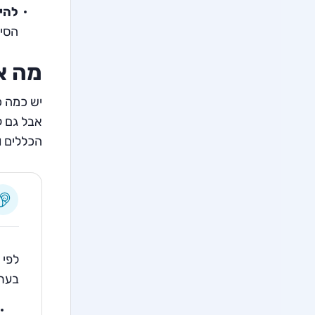
להיו
הסיכ
מה א
יש כמה כ
אבל גם ל
הכללים ו
לפי 
בערי