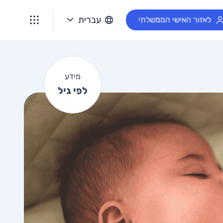
מ
עברית
לאזור האישי הממשלתי
י
ד
ע
ל
מידע
פ
לפי גיל
י
ג
י
ל