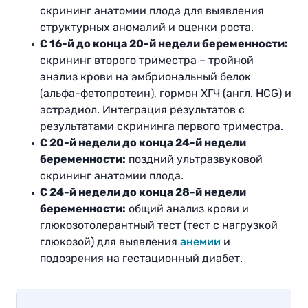
скрининг анатомии плода для выявления
структурных аномалий и оценки роста.
С 16-й до конца 20-й недели беременности:
скрининг второго триместра – тройной
анализ крови на эмбриональный белок
(альфа-фетопротеин), гормон ХГЧ (англ. HCG) и
эстрадиол. Интеграция результатов с
результатами скрининга первого триместра.
С 20-й недели до конца 24-й недели
беременности:
поздний ультразвуковой
скрининг анатомии плода.
С 24-й недели до конца 28-й недели
беременности:
общий анализ крови и
глюкозотолерантный тест (тест с нагрузкой
глюкозой) для выявления
анемии
и
подозрения на гестационный диабет.