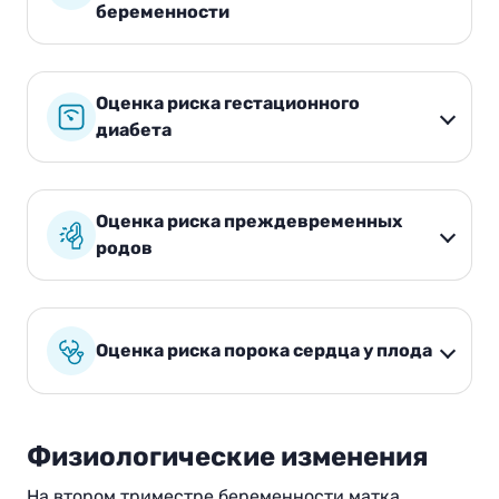
беременности
Оценка риска гестационного
диабета
Оценка риска преждевременных
родов
Оценка риска порока сердца у плода
Физиологические изменения
На втором триместре беременности матка