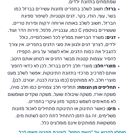
שמתמחים בתזונת ילדים.
ברזל:
חשוב לשלב בתפריט מזונות עשירים בברזל כמו
בשר, עוף, הודו, בקר, דגים וקטניות. לשיפור ספיגת
הברזל, חשוב לשלב באותה ארוחה ירקות ופירות טריים,
שעשירים בוויטמין C כמו, עגבנייה, פלפל, פירות הדר ועוד.
דגים:
משרד הבריאות ממליץ לכל האוכלוסייה, כולל
ילדים, לצרוך דגים ולגוון את סוגי הדגים בתפריט. אין צורך
להגביל את כמות הדגים, אלא לשמור על גיוון. הקפידו
להסיר עצמות קטנות מבשר הדגים או לטחון אותם היטב.
מוצרי חלב:
מוצרי חלב דלים בברזל, לכן לא כדאי להפוך
אותם למרכיב מרכזי בתזונת התינוקות. אפשר לשלב מעט
מוצרי חלב, לא ממותקים (כמו גבינה לבנה, יוגורט, לבן).
תחליפים מן הצומח:
תחליפי חלב צמחיים כמו חלב סויה,
משקה אורז, משקה שיבולת שועל, משקה שקדים ושומשום
לא מתאימים לשמש כמקור מזון עיקרי בתפריט.
מים:
כאשר התינוק או התינוקת מתחילים לאכול מזונות
משלימים, זה גם הזמן להתחיל לתת להם לשתות מים.
ממשקאות ממותקים אינם מומלצים כלל.
מומלץ לקרוא על "קשת המזון", ליצירת תפריט מאוזן לכל