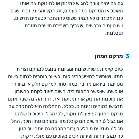
גם אם יהיה צורך להגיש לתינוק או לתינוקת את אותו
האוכל או המרקם כמה פעמים, זה תקין והגיוני. זכרו, שגם
לנו המבוגרים לא תמיד פשוט להתחבר לטעמים חדשים,
ויש טעמים נרכשים, שצריך בשבילם חשיפה חוזרת
וסבלנות.
3
מרקם המזון
כיום קיימות גישות שונות ומגוונות בנוגע למרקם וצורת
המזון שאפשר להציע לתינוקות. כאשר בוחרים לנסות גישה
מסוימת, בין אם מדובר במזון טחון למרקם חלק או מזון רך
או קשה, שאפשר לתפוס ביד, חשוב מאוד לקחת בחשבון
את מוכנות התינוק או התינוקת ואת דרך ההזנה שבה אתם
תרגישו בטוחים ונינוחים. ככלל, ההמלצה היא להתקדם עם
מרקם המזון המוצע לתינוקות, לפי הגיל והיכולות שלהם.
אם בגיל 6 חודשים הם קיבלו מזון במרקם טחון חלק, החל
מגיל 7 חודשים מומלץ לעבור למרקם גס יותר של מזון,
לדוגמה: ירקות ופירות רכים מעוכים עם מזלג, ירקות