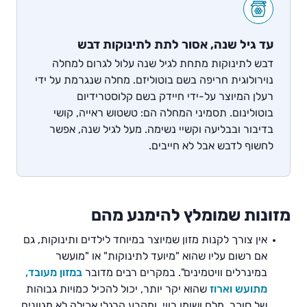
עד גיל שנה, אסור לתת לתינוקות דבש
דבש לתינוקות מתחת לגיל שנה עלול לגרום למחלה
נוירולוגית חריפה בשם בוטוליזם. מחלה שנגרמת על ידי
רעלן המיוצר על-ידי חיידק בשם קלוסטרידיום
בוטולינום. תסמיני המחלה הם: טשטוש ראייה, קושי
בדיבור ובבליעה וקשיי נשימה. מעל לגיל שנה, אפשר
לחשוף לדבש אבל לא חייבים.
מזונות שמומלץ להימנע מהם
אין צורך לקנות מזון שמיוצר במיוחד לילדים ותינוקות, גם
אם רשום עליו שהוא "מיועד לתינוקות" או "מועשר
במינרלים וויטמינים". במקרים רבים מדובר
במזון מעובד,
מתועש וארוז
שהוא יקר יותר, יכול להכיל כמויות גבוהות
של סוכר, מלח ושומן רווי, ומקבע הרגלי אכילה לא מגוונים