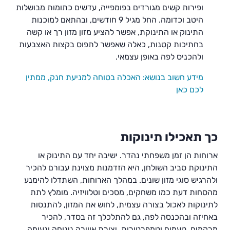
ופירות קשים מגורדים בפומפייה, עדשים כתומות מבושלות
היטב וכדומה. החל מגיל 9 חודשים, ובהתאם למוכנות
התינוק או התינוקת, אפשר להציע מזון מזון רך או קשה
בחתיכות קטנות, כאלה שאפשר לתפוס בקצות האצבעות
ולהכניס לפה באופן עצמאי.
מידע חשוב בנושא: האכלה בטוחה למניעת חנק, ממתין
לכם כאן
כך תאכילו תינוקות
ארוחות הן זמן משפחתי נהדר. ישיבה יחד עם התינוק או
התינוקת סביב השולחן, היא הזדמנות מצוינת עבורם להכיר
ולהרגיש סוגי מזון שונים. במהלך הארוחות, השתדלו להימנע
מהסחות דעת כמו משחקים, מסכים וטלוויזיה. מומלץ לתת
לתינוקות לאכול בצורה עצמית, לחוש את המזון, להתנסות
באחיזה ובהכנסה לפה, גם להתלכלך זה בסדר, להכיר
מרקמים, טעמים וטמפרטורות. יצירת אווירה נינוחה ונעימה