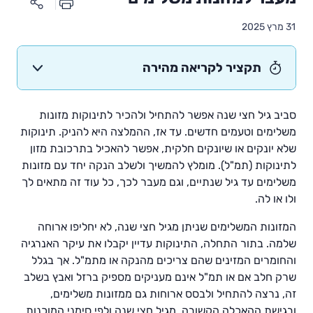
31 מרץ 2025
תקציר לקריאה מהירה
סביב גיל חצי שנה אפשר להתחיל ולהכיר לתינוקות מזונות
משלימים וטעמים חדשים. עד אז, ההמלצה היא להניק. תינוקות
שלא יונקים או שיונקים חלקית, אפשר להאכיל בתרכובת מזון
לתינוקות (תמ"ל). מומלץ להמשיך ולשלב הנקה יחד עם מזונות
משלימים עד גיל שנתיים, וגם מעבר לכך, כל עוד זה מתאים לך
ולו או לה.
המזונות המשלימים שניתן מגיל חצי שנה, לא יחליפו ארוחה
שלמה. בתור התחלה, התינוקות עדיין יקבלו את עיקר האנרגיה
והחומרים המזינים שהם צריכים מהנקה או מתמ"ל. אך בגלל
שרק חלב אם או תמ"ל אינם מעניקים מספיק ברזל ואבץ בשלב
זה, נרצה להתחיל ולבסס ארוחות גם ממזונות משלימים,
ובגישת ההאכלה הקשובה. מגיל חצי שנה ולפי סימני המוכנות,