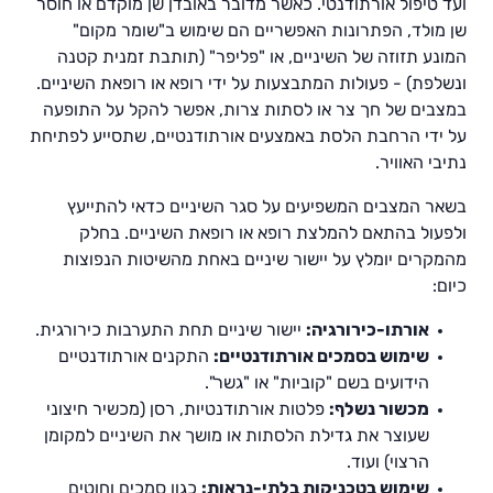
ועד טיפול אורתודנטי. כאשר מדובר באובדן שן מוקדם או חוסר
שן מולד, הפתרונות האפשריים הם שימוש ב"שומר מקום"
המונע תזוזה של השיניים, או "פליפר" (תותבת זמנית קטנה
ונשלפת) - פעולות המתבצעות על ידי רופא או רופאת השיניים.
במצבים של חך צר או לסתות צרות, אפשר להקל על התופעה
על ידי הרחבת הלסת באמצעים אורתודנטיים, שתסייע לפתיחת
נתיבי האוויר.
בשאר המצבים המשפיעים על סגר השיניים כדאי להתייעץ
ולפעול בהתאם להמלצת רופא או רופאת השיניים. בחלק
מהמקרים יומלץ על יישור שיניים באחת מהשיטות הנפוצות
כיום:
אורתו-כירורגיה:
יישור שיניים תחת התערבות כירורגית.
שימוש בסמכים אורתודנטיים:
התקנים אורתודנטיים
הידועים בשם "קוביות" או "גשר".
מכשור נשלף:
פלטות אורתודנטיות, רסן (מכשיר חיצוני
שעוצר את גדילת הלסתות או מושך את השיניים למקומן
הרצוי) ועוד.
שימוש בטכניקות בלתי-נראות:
כגון סמכים וחוטים