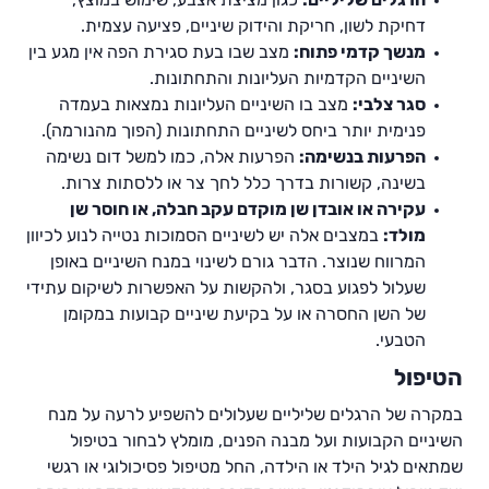
דחיקת לשון, חריקת והידוק שיניים, פציעה עצמית.
מנשך קדמי פתוח:
מצב שבו בעת סגירת הפה אין מגע בין
השיניים הקדמיות העליונות והתחתונות.
סגר צלבי:
מצב בו השיניים העליונות נמצאות בעמדה
פנימית יותר ביחס לשיניים התחתונות (הפוך מהנורמה).
הפרעות בנשימה:
הפרעות אלה, כמו למשל דום נשימה
בשינה, קשורות בדרך כלל לחך צר או ללסתות צרות.
עקירה או אובדן שן מוקדם עקב חבלה, או חוסר שן
מולד:
במצבים אלה יש לשיניים הסמוכות נטייה לנוע לכיוון
המרווח שנוצר. הדבר גורם לשינוי במנח השיניים באופן
שעלול לפגוע בסגר, ולהקשות על האפשרות לשיקום עתידי
של השן החסרה או על בקיעת שיניים קבועות במקומן
הטבעי.
הטיפול
במקרה של הרגלים שליליים שעלולים להשפיע לרעה על מנח
השיניים הקבועות ועל מבנה הפנים, מומלץ לבחור בטיפול
שמתאים לגיל הילד או הילדה, החל מטיפול פסיכולוגי או רגשי