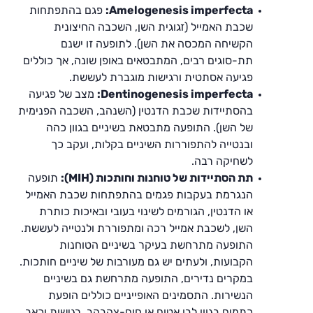
Amelogenesis imperfecta:
פגם בהתפתחות
שכבת האמייל (זגוגית השן, השכבה החיצונית
הקשיחה המכסה את השן). לתופעה זו ישנם
תת-סוגים רבים, המתבטאים באופן שונה, אך כוללים
פגיעה אסתטית ורגישות מוגברת לעששת.
Dentinogenesis imperfecta:
מצב של פגיעה
בהסתיידות שכבת הדנטין (השנהב, השכבה הפנימית
של השן). התופעה מתבטאת בשיניים בגוון כהה
ובנטייה להתפוררות השיניים בקלות, ועקב כך
לשחיקה רבה.
תת הסתיידות של טוחנות וחותכות (MIH):
תופעה
הנגרמת בעקבות פגמים בהתפתחות שכבת האמייל
או הדנטין, הגורמים לשינוי בעובי ובאיכות כותרת
השן, לשכבת אמייל רכה ומתפוררת ולנטייה לעששת.
התופעה מתרחשת בעיקר בשיניים הטוחנות
הקבועות, ולעתים יש גם מעורבות של שיניים חותכות.
במקרים נדירים, התופעה מתרחשת גם בשיניים
הנשירות. התסמינים האופייניים כוללים הופעת
כתמים בגוון לבן אטום או חום-צהבהב, רגישות וכאב