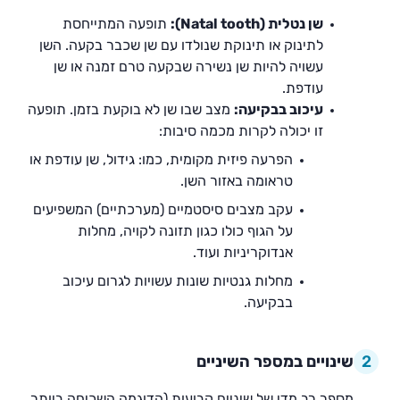
שן נטלית (Natal tooth):
תופעה המתייחסת
לתינוק או תינוקת שנולדו עם שן שכבר בקעה. השן
עשויה להיות שן נשירה שבקעה טרם זמנה או שן
עודפת.
עיכוב בבקיעה:
מצב שבו שן לא בוקעת בזמן. תופעה
זו יכולה לקרות מכמה סיבות:
הפרעה פיזית מקומית, כמו: גידול, שן עודפת או
טראומה באזור השן.
עקב מצבים סיסטמיים (מערכתיים) המשפיעים
על הגוף כולו כגון תזונה לקויה, מחלות
אנדוקריניות ועוד.
מחלות גנטיות שונות עשויות לגרום עיכוב
בבקיעה.
2
שינויים במספר השיניים
מספר רב מדי של שיניים קבועות (הדוגמה השכיחה ביותר