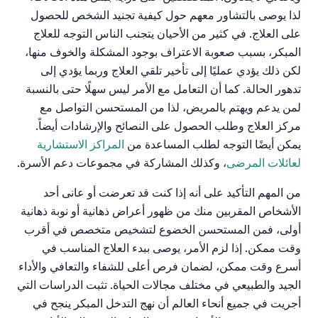
لذا يوصى بالتشاور معهم حول كيفية تجنيد الشخص للحصول
على العلاج. في كثير من الأحيان يتجنب الناس التوجه للعلاج
المبكر، بسبب صعوبة الاعتراف بوجود المشكلة والخوف منها،
لكن ذلك يؤدي عمليًا إلى تأخير تلقي العلاج وربما يؤدي إلى
تدهور الحالة. كما أن التعامل مع الأمر ليس سهلًا حتى بالنسبة
لمن يدعم ويهتم بالمريض، لذا من المستحسن التواصل مع
مركز العلاج وطلب الحصول على النصائح والإرشادات أيضاً.
يمكن أيضًا التوجه لطلب المساعدة من
المراكز الاستشارية
لعائلات المرضى
، وكذلك المشاركة في مجموعات دعم الأسرة.
من المهم التأكيد على أنه إذا كنت قد تعرضت أو عانى أحد
الأشخاص المقربين منك من ظهور أعراض ذهانية أو نوبة ذهانية
أولى، فمن المستحسن الخضوع لتشخيص متخصص في أقرب
وقت ممكن. إذا لزم الأمر، يوصى ببدء العلاج المناسب في
أسرع وقت ممكن، لضمان فرص أعلى للشفاء والتعافي والأداء
الجيد والطبيعي في مختلف مجالات الحياة. تثبت الدراسات التي
أجريت في جميع أنحاء العالم أن نهج التدخل المبكر ينجح في