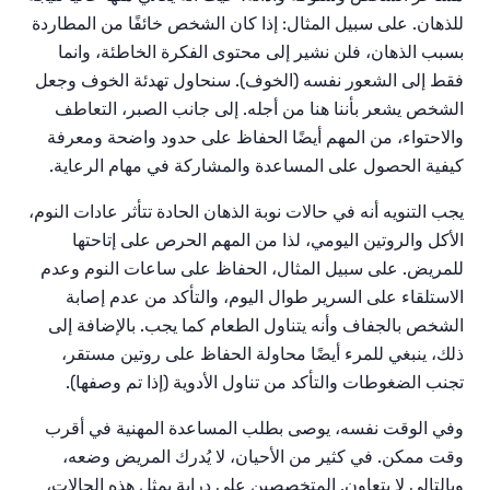
للذهان. على سبيل المثال: إذا كان الشخص خائفًا من المطاردة
بسبب الذهان، فلن نشير إلى محتوى الفكرة الخاطئة، وانما
فقط إلى الشعور نفسه (الخوف). سنحاول تهدئة الخوف وجعل
الشخص يشعر بأننا هنا من أجله. إلى جانب الصبر، التعاطف
والاحتواء، من المهم أيضًا الحفاظ على حدود واضحة ومعرفة
كيفية الحصول على المساعدة والمشاركة في مهام الرعاية.
يجب التنويه أنه في حالات نوبة الذهان الحادة تتأثر عادات النوم،
الأكل والروتين اليومي، لذا من المهم الحرص على إتاحتها
للمريض. على سبيل المثال، الحفاظ على ساعات النوم وعدم
الاستلقاء على السرير طوال اليوم، والتأكد من عدم إصابة
الشخص بالجفاف وأنه يتناول الطعام كما يجب. بالإضافة إلى
ذلك، ينبغي للمرء أيضًا محاولة الحفاظ على روتين مستقر،
تجنب الضغوطات والتأكد من تناول الأدوية (إذا تم وصفها).
وفي الوقت نفسه، يوصى بطلب المساعدة المهنية في أقرب
وقت ممكن. في كثير من الأحيان، لا يُدرك المريض وضعه،
وبالتالي لا يتعاون. المتخصصين على دراية بمثل هذه الحالات،