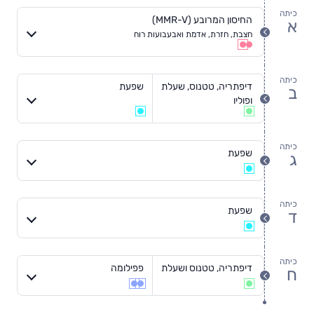
כיתה
החיסון המרובע (MMR-V)
א
חצבת, חזרת, אדמת ואבעבועות רוח
כיתה
א
כיתה
דיפתריה, טטנוס, שעלת
שפעת
ב
ופוליו
כיתה
ב
כיתה
שפעת
ג
כיתה
ג
כיתה
שפעת
ד
כיתה
ד
כיתה
דיפתריה, טטנוס ושעלת
פפילומה
ח
כיתה
ח