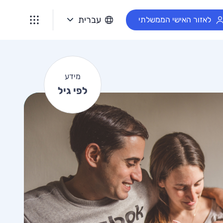
מ
עברית
לאזור האישי הממשלתי
י
ד
ע
ל
מידע
פ
לפי גיל
י
ג
י
ל