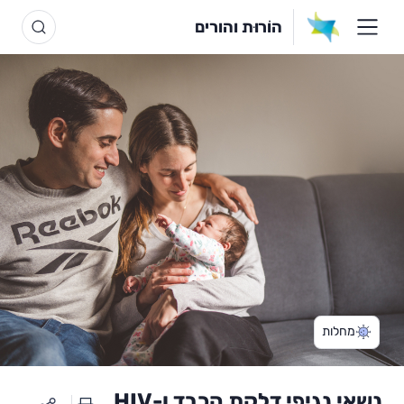
הוֹרוּת והורים
מחלות
נשאי נגיפי דלקת הכבד ו-HIV