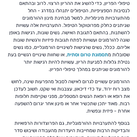
טיפולי הפריון, כדי להשיג את ההריון הרצוי. לרוב ובהתאם
לנסיבות הספציפיות, הטיפולים יתנהלו במדרג - החל
מהתערבויות מינימליות, למשל מבחינת מינון ההורמונים
שניתנים כחלק מפרוטוקול הטיפול. התערבויות אלה עשויות
להשתנות, בהתאם לתגובת האישה. נשים שונות, רגישות באופן
שונה להורמונים ועשויות לפתח תגובות פיזיות ורגשיות שונות
אליהם. ככלל, נשים שרגישות לשינויים הורמונליים, כמו נשים
שסובלות מ
תסמונת טרום וסתית
, או שחוות שינויים רגשיים בעת
נטילת גלולות למניעת הריון, עשויות להיות רגישות יותר
להורמונים שניתנים במהלך טיפולי הפריון.
ההורמונים עשויים לגרום לאישה לסבול מהפרעות שינה, לחוש
מצב רוח ירוד, עד כדי דיכאון, עצבנות ואי שקט. חשוב לעדכן
את רופא או רופאת הנשים המטפלים, מפני שקיימות חלופות
רבות. מאוד יתכן שתכשיר אחר או מינון אחר יגרום להשפעה
אחרת - פיזית ונפשית.
בנוסף להתערבויות ההורמונליות, גם הפרוצדורות הרפואיות
והבדיקות הרבות שמחייבות היעדרות מהעבודה ושיבוש סדר