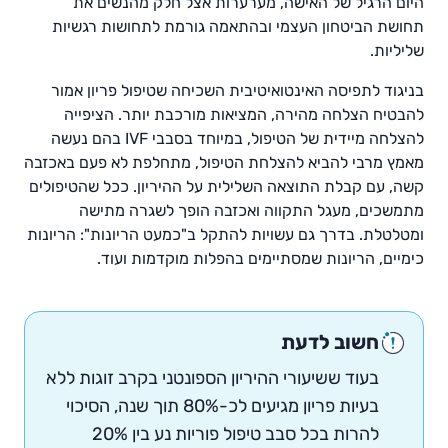
היום הרגיל של האישה, מערערות אצל חלק מהנשים את
תחושת הביטחון העצמי ובהתאמה גורמת לתחושות רגשיות
שליליות.
בניגוד לתפיסה האינטואיטיבית השכיחה שטיפול פריון אמור
להבטיח הצלחה מהירה, המציאות מורכבת יותר. הציפייה
להצלחה מיידית של הטיפול, במיוחד בסבבי IVF בהם נעשה
מאמץ מרבי להביא להצלחת הטיפול, מתחלפת לא פעם באכזבה
קשה, עם קבלת התוצאה השלילית על ההיריון. ככל שהטיפולים
מתמשכים, מעגל התקווה ואכזבה הופך לשגרה מתישה
ומטלטלת. בדרך גם עשויות להתקל ב"כמעט הריונות": הריונות
כימיים, הריונות שמסתיימים בהפלות מוקדמות ועוד.
חשוב לדעת
בעוד ששיעורי ההיריון הספונטני בקרב זוגות ללא
בעיות פריון מגיעים לכ-80% תוך שנה, הסיכוי
להרות בכל סבב טיפול פוריות נע בין 20%