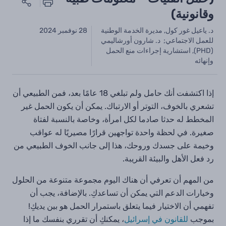
وقانونية)
د. ياعيل غور كول, مديرة الخدمة الوطنية
28 نوفمبر 2024
للعمل الاجتماعي; د. شارون أورشاليمي
(PHD), استشارية إجراءات منع الحمل
وإنهائه
إذا اكتشفت أنك حامل ولم تبلغي 18 عامًا بعد، فمن الطبيعي أن
تشعري بالخوف، التوتر أو الارتباك. يمكن أن يكون الحمل غير
المخطط له حدثا صادما لكل امرأة، وخاصة بالنسبة لفتاة
صغيرة. في لحظة واحدة تواجهين قرارًا مصيريًا له عواقب
وخيمة على جسدك وروحك، هذا إلى جانب الخوف الطبيعي من
رد فعل الأهل والبيئة القريبة.
من المهم أن تعرفي أن هناك اليوم مجموعة متنوعة من الحلول
وخيارات الدعم التي يمكن أن تساعدكِ. بالإضافة، يجب أن
تفهمي أن الاختيار فيما يتعلق باستمرار الحمل هو بين يديكِ!
بموجب
للقانون في إسرائيل
، يمكنكِ أن تقرري بنفسك ما إذا