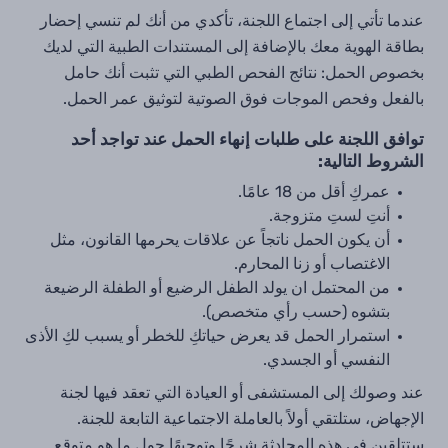
عندما تأتي إلى اجتماع اللجنة، تأكدي من أنك لم تنسي إحضار
بطاقة الهوية معك بالإضافة إلى المستندات الطبية التي لديك
بخصوص الحمل: نتائج الفحص الطبي التي تثبت أنك حامل
بالفعل وفحص الموجات فوق الصوتية لتوثيق عمر الحمل.
توافق اللجنة على طلبات إنهاء الحمل عند
تواجد أحد
الشروط التالية:
عمركِ أقل من 18 عامًا.
أنتِ لستِ متزوجة.
أن يكون الحمل ناتجاً عن علاقات يحرمها القانون، مثل
الاغتصاب أو زنا المحارم.
من المحتمل ان يولد الطفل الرضيع أو الطفلة الرضيعة
بتشوه (حسب رأي متخصص).
استمرار الحمل قد يعرض حياتكِ للخطر أو يسبب لكِ الأذى
النفسي أو الجسدي.
عند وصولك إلى المستشفى أو العيادة التي تعقد فيها لجنة
الإجهاض، ستلتقي أولاً بالعاملة الاجتماعية التابعة للجنة.
ستتلقين في هذه المحادثة شرحًا وتوجيهًا حول ما هو متوقع