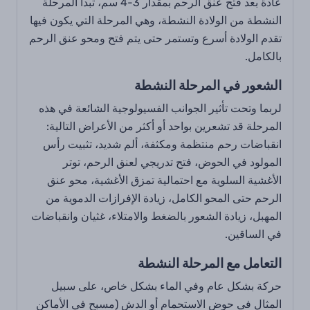
عادة بعد فتح عنق الرحم بمقدار 3-4 سم، تبدأ المرحلة
النشطة من الولادة النشطة، وهي المرحلة التي يكون فيها
تقدم الولادة أسرع وتستمر حتى يتم فتح ومحو عنق الرحم
بالكامل.
الشعور في المرحلة النشطة
لربما وتحت تأثير الجوانب الفسيولوجية الشائعة في هذه
المرحلة قد تشعرين بواحد أو أكثر من الأعراض التالية:
انقباضات رحم منتظمة ومكثفة، ألم شديد، تثبيت رأس
المولود في الحوض، فتح تدريجي لعنق الرحم، توتر
الأغشية السلوية مع احتمالية تمزق الأغشية، محو عنق
الرحم حتى المحو الكامل، زيادة الإفرازات الدموية من
المهبل، زيادة الشعور بالضغط والامتلاء، غثيان وانقباضات
في الساقين.
التعامل مع المرحلة النشطة
حركة بشكل عام وفي الماء بشكل خاص، على سبيل
المثال في حوض الاستحمام أو الدش (مسبح في الأماكن