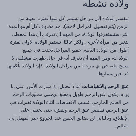
ولادة نشطة
تنقسم الولادة إلى مراحل تستمر كل منها لفترة معينة من
الزمن (يتم تفصيل المراحل لاحقًا). أحد مخاوف كل أم هو المدة
التي ستستغرقها الولادة. من المهم أن تعرفي أن هذا المعطى
يتغير من امرأة لأخرى، ولكن غالبًا، تستمر الولادة الأولى لفترة
أطول من الولادة الثانية. جميع المراحل تحدث في جميع
الولادات، ومن المهم أن نعرف أنه في حال ظهرت مشكلة، لا
سمح الله، في أي مرحلة من مراحل الولادة، فإن الولادة بأكملها
قد تغير مسارها.
عنق الرحم والانقباضات
: أثناء الحمل، إذا سارت الأمور على ما
يرام، يكون عنق الرحم طويل ومغلق ويحمي محتويات الرحم
من العالم الخارجي. تسبب الانقباضات أثناء الولادة تغيرات في
عنق الرحم، فيقصر عنق الرحم وينفتح، حتى يختفي على
الإطلاق، وبالتالي لن يضايق الجنين عند الخروج عبر المهبل إلى
العالم.