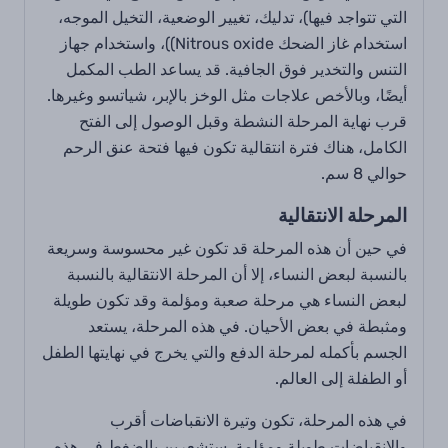
التي تتواجد فيها)، تدليك، تغيير الوضعية، التخيل الموجه،
استخدام غاز الضحك Nitrous oxide))، واستخدام جهاز
التنس والتخدير فوق الجافية. قد يساعد الطب المكمل
أيضًا، وبالأخص علاجات مثل الوخز بالإبر، شياتسو وغيرها.
قرب نهاية المرحلة النشطة وقبل الوصول إلى الفتح
الكامل، هناك فترة انتقالية تكون فيها فتحة عنق الرحم
حوالي 8 سم.
المرحلة الانتقالية
في حين أن هذه المرحلة قد تكون غير محسوسة وسريعة
بالنسبة لبعض النساء، إلا أن المرحلة الانتقالية بالنسبة
لبعض النساء هي مرحلة صعبة ومؤلمة وقد تكون طويلة
ومثبطة في بعض الأحيان. في هذه المرحلة، يستعد
الجسم بأكمله لمرحلة الدفع والتي يخرج في نهايتها الطفل
أو الطفلة إلى العالم.
في هذه المرحلة، تكون وتيرة الانقباضات أقرب
والانقباضات طويلة ومؤلمة. ستشعرين بالضغط في هذه