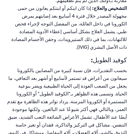
مقارنة بـأولئك الذين لم يتم تطعيمهم.
التشخيص والعلاج:
إذا كان ابنكم أو ابنتكم يعانون من حمى
مجهولة المصدر خلال فترة 4 أسابيع بعد إصابتهم بمرض
الكورونا في داخل العائلة، من المفضل التوجه لإجراء فحص
طبي. يشمل العلاج بشكل أساسي إعطاء الأدوية المضادة
للالتهابات، بما في ذلك الستيرويدات، وحقن الأجسام المضادة
ذات الأصل البشري
(
IVIG
).
كوفيد الطويل:
بحسب التقديرات، فإن نسبة كبيرة من المصابين بالكورونا
سيعانون من أعراض قد تستمر لأسابيع أو أشهر بعد التعافي، ما
يجعل من الصعب العودة إلى الحياة الطبيعية ويضر بنوعية
الحياة. وتسمى هذه الظواهر بـ"الكوفيد الطويل" أو الكورونا
المستمرة أو الكورونا المزمنة. يزداد تواتر هذه الظاهرة مع تقدم
العمر، وبالتالي فهي أكثر شيوعًا عند البالغين، ولكنها موجودة
أيضًا عند الأطفال. تشمل الأعراض الشائعة التعب الشديد، ضيق
التنفس، مشاكل في التركيز والذاكرة، فقدان أو تغير حاسة
التذوق والشم، آلام العضلات، آلام المفاصل ومشاكل في النوم،