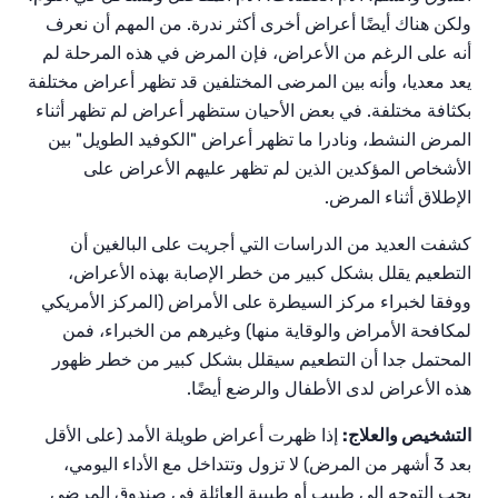
ولكن هناك أيضًا أعراض أخرى أكثر ندرة. من المهم أن نعرف
أنه على الرغم من الأعراض، فإن المرض في هذه المرحلة لم
يعد معديا، وأنه بين المرضى المختلفين قد تظهر أعراض مختلفة
بكثافة مختلفة. في بعض الأحيان ستظهر أعراض لم تظهر أثناء
المرض النشط، ونادرا ما تظهر أعراض "الكوفيد الطويل" بين
الأشخاص المؤكدين الذين لم تظهر عليهم الأعراض على
الإطلاق أثناء المرض.
كشفت العديد من الدراسات التي أجريت على البالغين أن
التطعيم يقلل بشكل كبير من خطر الإصابة بهذه الأعراض،
ووفقا لخبراء مركز السيطرة على الأمراض (المركز الأمريكي
لمكافحة الأمراض والوقاية منها) وغيرهم من الخبراء، فمن
المحتمل جدا أن التطعيم سيقلل بشكل كبير من خطر ظهور
هذه الأعراض لدى الأطفال والرضع أيضًا.
التشخيص والعلاج:
إذا ظهرت أعراض طويلة الأمد (على الأقل
بعد 3 أشهر من المرض) لا تزول وتتداخل مع الأداء اليومي،
يجب التوجه إلى طبيب أو طبيبة العائلة في صندوق المرضى