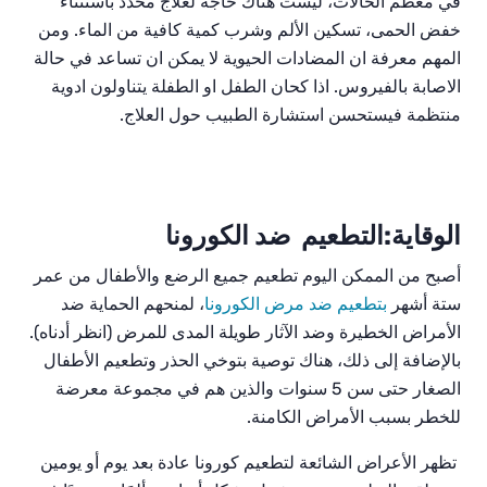
في معظم الحالات، ليست هناك حاجة لعلاج محدد باستثناء
خفض الحمى، تسكين الألم وشرب كمية كافية من الماء.
ومن
المهم معرفة ان المضادات الحيوية لا يمكن ان تساعد في حالة
الاصابة بالفيروس. اذا كحان الطفل او الطفلة يتناولون ادوية
منتظمة فيستحسن استشارة الطبيب حول العلاج.
الوقاية:
التطعيم
ضد الكورونا
أصبح من الممكن اليوم تطعيم جميع الرضع والأطفال من عمر
ستة أشهر
بتطعيم ضد مرض الكورونا
، لمنحهم الحماية ضد
الأمراض الخطيرة وضد الآثار طويلة المدى للمرض (انظر أدناه).
بالإضافة إلى ذلك، هناك توصية بتوخي الحذر وتطعيم الأطفال
الصغار حتى سن 5 سنوات والذين هم في مجموعة معرضة
للخطر بسبب الأمراض الكامنة.
تظهر الأعراض الشائعة لتطعيم كورونا عادة بعد يوم أو يومين