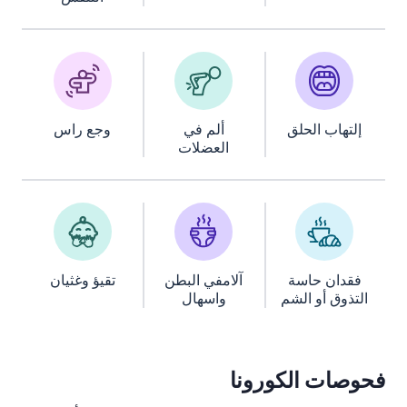
إلتهاب الحلق
ألم في
وجع راس
العضلات
فقدان حاسة
آلامفي البطن
تقيؤ وغثيان
التذوق أو الشم
واسهال
فحوصات
ال
كورونا