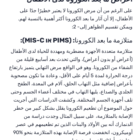
على الرغم من أن مرض الكورونا لا يعتبر خطيرًا جدًا على
الأطفال، إلا أن آثار ما بعد الكورونا أكثر أهمية بالنسبة لهم.
ويمكن تقسيم الظواهر إلى-
2:
متلازمة ما بعد الكورونا
:
(
PIMS
או
MIS-C
):
متلازمة متعددة الأجهزة مضطربة ومهددة للحياة لدى الأطفال
(أعراض أو بدون أعراض)، والتي تحدث بعد أسابيع قليلة من
الشفاء من الكورونا. وهو في الواقع مرض التهابي يتميز بارتفاع
درجة الحرارة لمدة 5 أيام على الأقل، وعادة ما تكون مصحوبة
بأعراض إضافية مثل التهاب الحلق، آلام في المعدة، الطفح
الجلدي والصداع، يليها التهاب في مختلف أعضاء الجسم وحتى
تلف أجهزة الجسم المختلفة.
وكشفت الدراسات التي أجريت
حول الموضوع أن تطعيم الكورونا يقلل بشكل كبير من خطر
الإصابة بالمتلازمة، على سبيل المثال وجدت
دراسة من
الدنمارك
أنه بين الأولاد والبنات الذين تم تطعيمهم في عصر
أوميكرون، انخفضت فرصة الإصابة بهذه المتلازمة بنحو
%90