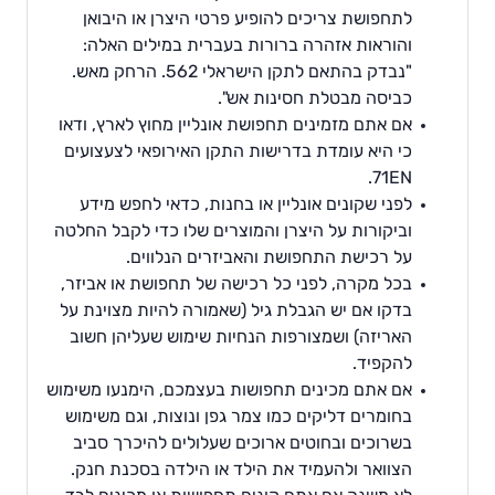
לתחפושת צריכים להופיע פרטי היצרן או היבואן
והוראות אזהרה ברורות בעברית במילים האלה:
"נבדק בהתאם לתקן הישראלי 562. הרחק מאש.
כביסה מבטלת חסינות אש".
אם אתם מזמינים תחפושת אונליין מחוץ לארץ, ודאו
כי היא עומדת בדרישות התקן האירופאי לצעצועים
71EN.
לפני שקונים אונליין או בחנות, כדאי לחפש מידע
וביקורות על היצרן והמוצרים שלו כדי לקבל החלטה
על רכישת התחפושת והאביזרים הנלווים.
בכל מקרה, לפני כל רכישה של תחפושת או אביזר,
בדקו אם יש הגבלת גיל (שאמורה להיות מצוינת על
האריזה) ושמצורפות הנחיות שימוש שעליהן חשוב
להקפיד.
אם אתם מכינים תחפושות בעצמכם, הימנעו משימוש
בחומרים דליקים כמו צמר גפן ונוצות, וגם משימוש
בשרוכים ובחוטים ארוכים שעלולים להיכרך סביב
הצוואר ולהעמיד את הילד או הילדה בסכנת חנק.