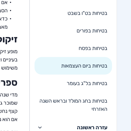
אם ה
הסבי
בטיחות בט"ו בשבט
כדאי
מאב
בטיחות בפורים
זיקוק
בטיחות בפסח
מופע זיק
בעיניים 
בטיחות ביום העצמאות
משימוש עצ
ספריי
בטיחות בל"ג בעומר
מדי שנה 
בטיחות בחג המולד ובראש השנה
שמוכר גם
האזרחי
קצף נחשב
אם הוא נ
עזרה ראשונה