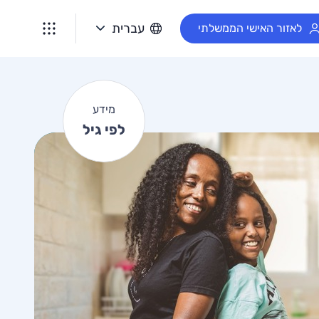
מ
עברית
לאזור האישי הממשלתי
י
ד
ע
ל
מידע
פ
לפי גיל
י
ג
י
ל