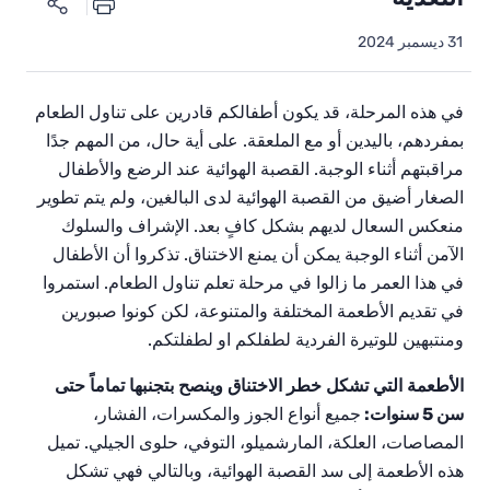
31 ديسمبر 2024
في
هذه
المرحلة،
قد
يكون
أطفالكم
قادرين
على
تناول
الطعام
بمفردهم،
باليدين أو
مع الملعقة
.
على
أية
حال،
من
المهم
جدًا
مراقبتهم
أثناء
الوجبة
.
القصبة
الهوائية
عند
الرضع
والأطفال
الصغار
أضيق
من
القصبة
الهوائية
لدى
البالغين،
ولم
يتم
تطوير
منعكس
السعال
لديهم
بشكل
كافٍ
بعد
.
الإشراف
والسلوك
الآمن
أثناء
الوجبة
يمكن
أن
يمنع
الاختناق
.
تذكروا
أن
الأطفال
في
هذا
العمر
ما
زالوا
في
مرحلة
تعلم
تناول
الطعام
.
استمروا
في
تقديم
الأطعمة
المختلفة
والمتنوعة،
لكن
كونوا
صبورين
ومنتبهين
للوتيرة
الفردية
لطفلكم او لطفلتكم
.
الأطعمة
التي
تشكل
خطر
الاختناق
وينصح
بتجنبها
تماماً
حتى
سن
5
سنوات
:
جميع أنواع الجوز والمكسرات، الفشار،
المصاصات، العلكة، المارشميلو، التوفي، حلوى الجيلي. تميل
هذه الأطعمة إلى سد القصبة الهوائية، وبالتالي فهي تشكل