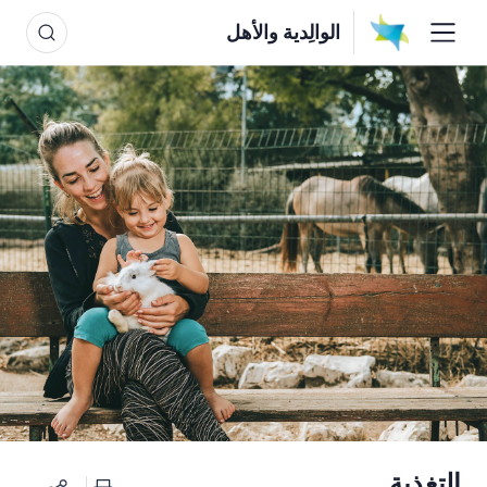
الوالِدية والأهل
التغذية