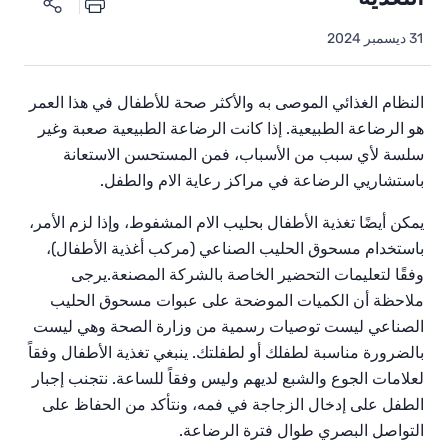
31 ديسمبر 2024
النظام
الغذائي
الموصى
به
والأكثر
صحة
للأطفال
في
هذا
العمر
هو
الرضاعة
الطبيعية
.
إذا
كانت
الرضاعة
الطبيعية
صعبة
وغير
سلسة
لأي
سبب
من
الأسباب،
فمن
المستحسن
الاستعانة
باستشاريي
الرضاعة
في
مراكز
رعاية الام والطفل
.
يمكن
أيضًا
تغذية
الأطفال
بحليب
الام المشفوط،
وإذا
لزم
الأمر،
باستخدام
مسحوق الحليب الصناعي
(
مركب
أغذية
الأطفال
)
،
وفقًا
لتعليمات
التحضير
الخاصة
بالشركة
المصنعة
.
يرجى
ملاحظة
أن
الكميات
الموضحة
على
عبوات
مسحوق الحليب
الصناعي
ليست
توصيات
رسمية
من
وزارة
الصحة
وهي
ليست
بالضرورة
مناسبة
لطفلك أو لطفلتك
.
ينبغي
تغذية
الأطفال
وفقاً
لعلامات
الجوع
والشبع
لديهم
وليس
وفقاً
للساعة
.
نتجنب
إجبار
الطفل
على
إدخال
الزجاجة
في
فمه،
ونتأكد
من
الحفاظ
على
التواصل
البصري
طوال
فترة
الرضاعة
.