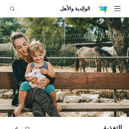
الوالِدية والأهل
التغذية