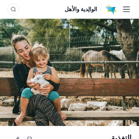
الوالِدية والأهل
التغذية