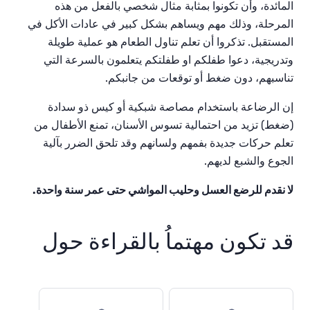
المائدة،
وأن تكونوا بمثابة
مثال
شخصي
بالفعل
من
هذه
المرحلة،
وذلك
مهم
ويساهم
بشكل
كبير
في
عادات
الأكل
في
المستقبل
.
تذكروا
أن
تعلم
تناول
الطعام
هو
عملية
طويلة
وتدريجية،
دعوا
طفلكم او طفلتكم
يتعلمون
بالسرعة
التي
تناسبهم،
دون
ضغط
أو
توقعات
من
جانبكم
.
إن
الرضاعة
باستخدام
مصاصة
شبكية
أو
كيس
ذو
سدادة
(
ضغط
)
تزيد
من
احتمالية
تسوس
الأسنان،
تمنع
الأطفال
من
تعلم
حركات
جديدة
بفمهم
ولسانهم
وقد
تلحق
الضرر
بآلية
الجوع
والشبع
لديهم
.
لا نقدم للرضع العسل وحليب المواشي حتى عمر سنة واحدة.
قد تكون مهتماُ بالقراءة حول