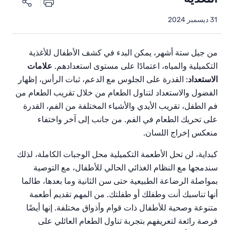
31 ديسمبر 2024
من
جيل
ستة
أشهر،
يمكن
البدء
في
كشف
الأطفال
للأغذية
التكميلية
والمياه،
اعتمادًا
على
مستوى
استعدادهم
.
علامات
الاستعداد
:
القدرة
على
الجلوس
مع
الدعم،
ثبات
الرأس،
إظهار
الفضول
والاستعداد
لتناول
الطعام
من
خلال
تقريب
الطعام
من
فم
الطفل،
تقريب
الأيدي
والأشياء
المختلفة
من
الفم،
القدرة
على
تحريك
الطعام
في
الفم
.
من
جانب
إلى
آخر
واختفاء
منعكس
إخراج
اللسان
.
كبداية،
لن
تحل
الأطعمة
التكميلية
محل
الوجبات
الكاملة،
لذلك
سندمجها
مع
النظام
الغذائي
الحالي
للأطفال،
مع
التوصية
بمواصلة
الرضاعة
الطبيعية
حتى
سن
الثانية
وما
بعدها،
طالما
أنها
تناسبك
أنت
وطفلك
أو
طفلتك
.
من
المهم
تقديم
أطعمة
متنوعة
وصحية
للأطفال
ذات
قوام
وأذواق
مختلفة
.
إنها
أيضًا
فرصة
رائعة
لتعريفهم
بتجربة
تناول
الطعام
العائلي
على