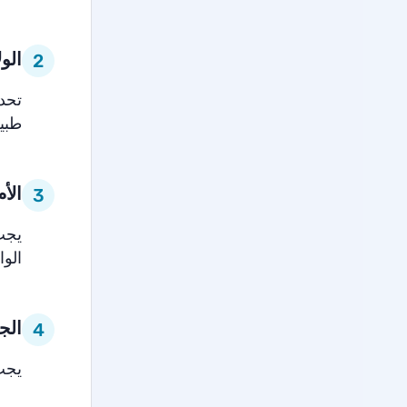
الول
2
طبيع
الأم
3
الوا
الج
4
يجب أ