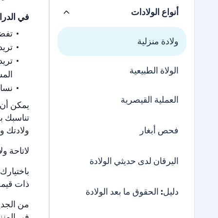
أنواع الولادات
في الدراس
تفضل
ولادة منزلية
تريد
تريد
الولاة الطبيعية
الم
نساء
العملية القيصرية
يمكن أن ت
تناسبك ب
فحص أبغار
ولادتك وف
لاتاحة و
اليرقان لدى حديثي الولادة
باختيارك
ذات قيمة
دليل: الحقوق ما بعد الولادة
من الجدير
في المنزل