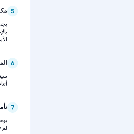
مكا
5
يجب 
بال
الأمر إلى
الم
6
سيتع
أثنا
تأم
7
يوصي
لم 