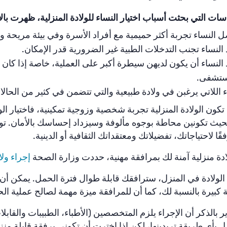
ات التي بحثت أسباب اختيار النساء للولادة المنزلية، ظهرت بالأ
 النساء تجربة أكثر حميمية مع أفراد الأسرة وفي بيئة مريحة و
 النساء تجنب التدخلات الطبية غير الضرورية قدر الإمكان.
 النساء أن يكون لديهن سيطرة أكبر على العملية، خاصة إذا كان 
ستشفى.
 اللاتي يرغبن في ولادة طبيعية والتي تتضمن في كثير من الحالات 
كون الولادة المنزلية تجربة شخصية وزوجية تمكينية، فاختيار الو
حيث تكونين محاطة بوجوه مألوفة وسيزداد إحساسك بالأمان. توفر 
قًا لاحتياجاتك، تفضيلاتك ومعتقداتك الثقافية أو الدينية.
لادة منزلية آمنة لك بمرافقة مهنية، حددت وزارة الصحة
إجراء ولا
 الولادة في المنزل، سترافقك قابلة طوال فترة الحمل. يمكن أ
 كبيرة بالنسبة لك، كما أن للمرافقة ميزة مهمة لصالح عملية الح
 بالذكر أن الإجراء يلزم المتخصصين (الأطباء، الطبيبات والقابلات
 بأي طريقة تريدينها، لكن إذا اخترت أن تكوني برفقة قابلة منزل