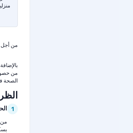
منزلي
من أجل ا
بالإضافة 
من حصوله
الصحة في
الظرو
الح
1
من 
بسك