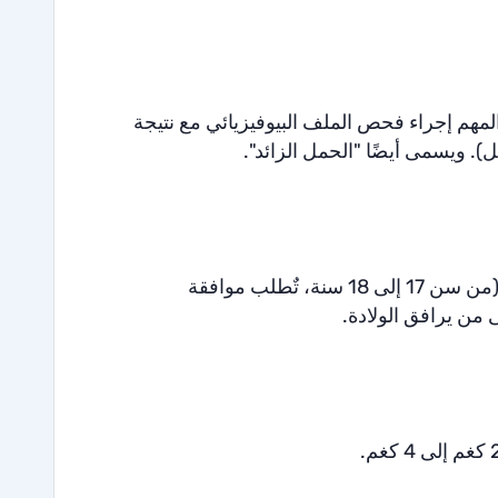
سابيع 37 و42 من الحمل. اعتبارًا من الأسبوع 41، من المهم إجراء فحص الملف البيوفيزيائي مع نتيجة
). ويسمى أيضًا "الحمل الزائد".
يجب أن تكوني بصحة جيدة، حملك طبيعي، وعمرك 18 سنة أو أكبر (من سن 17 إلى 18 سنة، تٌطلب موافقة
ى من يرافق الولادة.