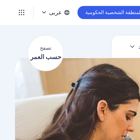
ت
ص
عربى
لمنطقة الشخصية الحكومية
ف
ح
ح
س
تصفح
ب
حسب العمر
ا
ل
ع
م
ر