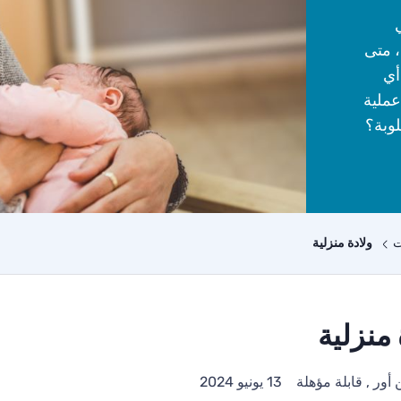
، متى
أي
عملية
لوبة؟
ت
ولادة منزلية
 منزلية
 أور , قابلة مؤهلة
13 يونيو 2024