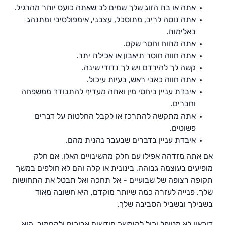
אתה או בת הזוג שלך שמים לב שאתה כועס יותר מהרגיל.
אתה נוטה לריב, מתוסכל, עצבני, אימפולסיבי ומתנהג
באלימות.
אתה מתוח וחסר שקט.
אתה חווה חוסר תיאבון או אכילת יתר.
קשה לך להירדם ויש לך נדודי שינה.
אתה חווה כאבי ראש, בעיות עיכול.
איבדת עניין ביחסי מין ואתה מעדיף להתבודד ממשפחה
וחברים.
אתה מתקשה להתרכז או לקבל החלטות על דברים
פשוטים.
איבדת עניין בדברים שבעבר נהנית מהם.
אם אתה מזדהה אפילו עם חלק מהשינויים האלו, אם חלק
מופיעים בעוצמה גבוהה, בינונית או קלה והם לא חולפים במשך
תקופה רצופה של שבועיים - אל תחכה ואל תבטל את התחושות
שלך. פנייה לעזרה כמה שיותר מוקדם, היא חשובה מאוד
בשבילך ובשביל הסביבה שלך.
דיכאון לא מטופל יכול להימשך חודשים ארוכים ולהחמיר, הוא