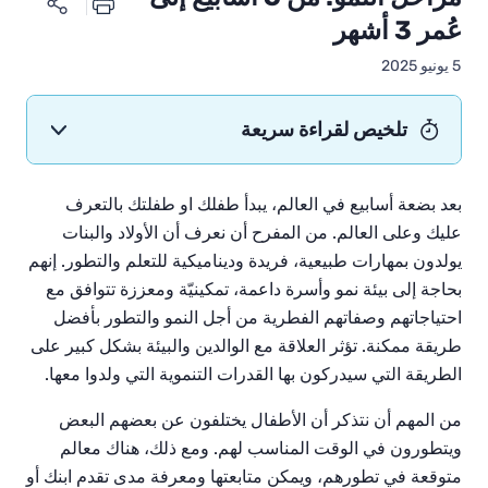
عُمر 3 أشهر
5 يونيو 2025
تلخيص لقراءة سريعة
بعد بضعة أسابيع في العالم، يبدأ طفلك
او طفلتك ب
التعرف
عليك وعلى العالم.
من
المفرح
أن
نعرف
أن
الأولاد
والبنات
يولدون
بمهارات
طبيعية،
فريدة
وديناميكية
للتعلم
والتطور
.
إنهم
بحاجة
إلى
بيئة
نمو
وأسرة
داعمة، تمكينيّة
ومعززة
تتوافق
مع
احتياجاتهم
وصفاتهم
الفطرية
من
أجل
النمو
والتطور
بأفضل
طريقة
ممكنة
.
تؤثر
العلاقة
مع
الوالدين
والبيئة
بشكل
كبير
على
الطريقة
التي
سيدركون
بها
القدرات
التنموية
التي
ولدوا
معها
.
من
المهم
أن
نتذكر
أن
الأطفال
يختلفون
عن
بعضهم
البعض
ويتطورون
في
الوقت
المناسب
لهم
.
ومع
ذلك،
هناك
معالم
متوقعة
في
تطورهم،
ويمكن
متابعتها
ومعرفة
مدى
تقدم
ابنك
أو