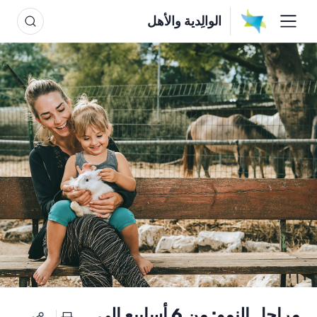
الوالِدية والأهل
مراحل النمو: من 6 أسابيع إلى