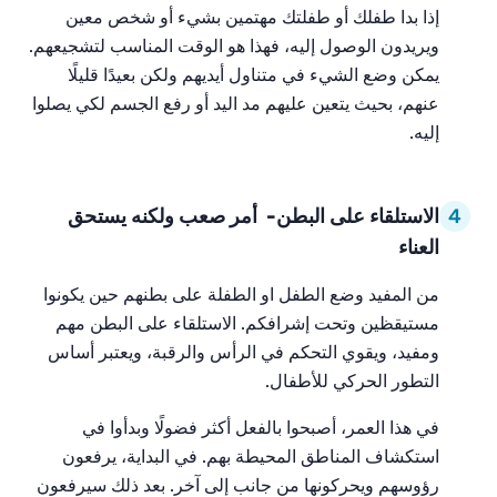
إذا بدا طفلك
أو طفلتك مهتم
ين
بشيء أو شخص معين
ويريدون الوصول إليه، فهذا هو الوقت المناسب لتشجيعهم.
يمكن وضع الشيء في متناول أيديهم ولكن بعيدًا قليلًا
عنهم، بحيث يتعين عليهم مد اليد أو رفع الجسم لكي يصلوا
إليه.
4
الاستلقاء على البطن- أمر صعب ولكنه يستحق
العناء
من المفيد وضع الطفل او الطفلة على بطنهم حين يكونوا
مستيقظين وتحت إشرافكم. الاستلقاء على البطن مهم
ومفيد، ويقوي التحكم في الرأس والرقبة، ويعتبر أساس
التطور الحركي للأطفال.
في هذا العمر، أصبحوا بالفعل أكثر فضولًا وبدأوا في
استكشاف المناطق المحيطة بهم. في البداية، يرفعون
رؤوسهم ويحركونها من جانب إلى آخر. بعد ذلك سيرفعون