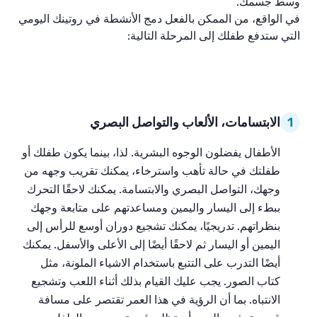
وسط جسمك.
في الواقع، من الممكن بالفعل دمج الأنشطة في روتينك اليومي
0
00:0
التي ستدفع طفلك إلى المرحلة التالية:
1:0
0
1
P
l
a
1
الابتسامات، الألعاب والتواصل البصري
y
الأطفال يفضلون الوجوه البشرية. لذا، بينما يكون طفلك أو
طفلتك في حالة تأهب واسترخاء، يمكنك تقريب وجهه من
وجهك، التواصل البصري والابتسامة. يمكنك لاحقًا التحرك
ببطء إلى اليسار واليمين ومساعدتهم على متابعة وجهك
بنظراتهم. تدريجيًا، يمكنك تشجيع دوران أوسع للرأس إلى
اليمين أو اليسار ثم لاحقًا أيضًا إلى الأعلى والأسفل. يمكنك
أيضًا التدرب على التتبع باستخدام الاشياء الملونة، مثل
كتاب الصور. يجب عليك القيام بذلك أثناء اللعب وتشجيع
الانتباه. بما أن الرؤية في هذا العمر تقتصر على مسافة