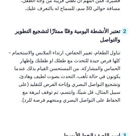
قصيرة، فمن المهم أن تظلي قريبة من وجه الطفل،
مسافة حوالي 30 سم، للسماح له بالتعرف عليك.
2
تعتبر الأنشطة اليومية وقتًا ممتازًا لتشجيع التطوير
والتواصل
تناول الطعام، تغيير الحفاض، ارتداء الملابس والاستحمام -
كلها فرص جيدة للتحدث مع طفلك او طفلتك وإظهار
الحماس والمشاركة. من المستحسن القيام بذلك عندما
يكونون في حالة تأهب، التحدث بصوت لطيف وهادئ،
وتشجيع التواصل البصري وإتاحة الفرص للتقليد (على
سبيل المثال، قل شيئًا، وابتسم، ثم توقف لبرهة مع
الحفاظ على التواصل البصري ومنحهم فرصة للرد).
3
إسم اللعبة : الخط الأوسط