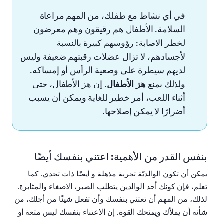
في أي نشاط مع طفلك، من المهم مراعاة
السلامة. الأطفال هم رقيقون وهم معرضون
لخطر الاصابة: رؤوسهم كبيرة بالنسبة
لأجسادهم، لا تزال عضلات رقبتهم ضعيفة وليس
لديهم سيطرة على وضعية الرأس أو إمساكه.
ولذلك يمنع
هز الأطفال
. إن هز الأطفال، حتى
أثناء اللعب، أمر خطير للغاية ويمكن أن يسبب
أضرارًا لا يمكن إصلاحها.
بنفس القدر من الأهمية: اعتني بنفسك أيضًا
يمكن
أن
تكون
الوالديّة
تجربة
مذهلة
و أيضًا ذات تحدي
.
كما
تعلم،
فإن
كونك
أحد
الوالدين
يتطلب
الصبر، الاصغاء
والمثابرة
.
لذلك،
من
المهم
أن
تعتني
بنفسك
وأن
تفعل
شيئًا
من
أجلك،
من
شأنه
أن
يملأك
ويمنحك
القوة
.
إن
الاعتناء
بنفسك
ليس
متعة
أو