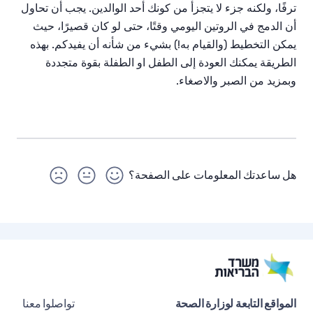
ترفًا،
ولكنه
جزء
لا
يتجزأ
من
كونك
أحد
الوالدين
.
يجب
أن
تحاول
أن
الدمج
في
الروتين اليومي
وقتًا،
حتى
لو
كان
قصيرًا،
حيث
يمكن التخطيط
(
والقيام
به
!)
بشيء
من
شأنه
أن
يفيدكم
.
بهذه
الطريقة
يمكنك
العودة
إلى
الطفل او الطفلة
بقوة
متجددة
وبمزيد
من
الصبر
والاصغاء
.
هل ساعدتك المعلومات على الصفحة؟
المواقع التابعة لوزارة الصحة
تواصلوا معنا