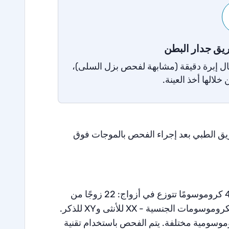
ق جدار البطن
ال إبرة دقيقة (مشابهة لفحص بزل السلى)،
 خلالها أخذ العينة.
يق الطبي بعد إجراء الفحص بالموجات فوق
بشكل طبيعي، يمتلك الجنين 46 كروموسومًا تتوزع في أزواج: 22 زوجًا من
الكروموسومات الجسدية (غير المرتبطة بالجنس) وزوج واحد من الكروموسومات الجنسية - XX للأنثى وXY للذكر.
وسومية مختلفة. يتم الفحص باستخدام تقنية