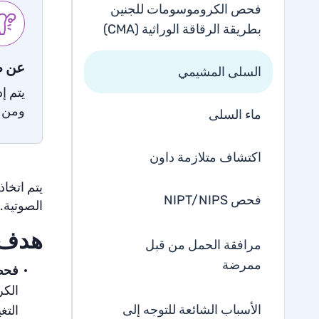
فحص الكروموسومات للجنين
بطريقة الرقاقة الوراثية (CMA)
عن ط
السلى المشيمي
يتم إ
ومن خ
ماء السلى
اكتشاف متلازمة داون
يتم اتخا
فحص NIPT/NIPS
الصوتية.
هدف 
مرافقة الحمل من قبل
ممرضة
فحص 
الأسباب الشائعة للتوجه إلى
التغ