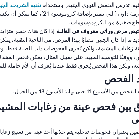
ية، تدرس الحمض النووي الجنيني باستخدام
تقنية الشريحة الجينية 
متلازمة داون (التي تتميز بإضافة
طع صغيرة من الكروموسومات.
يص مرض وراثي معروف في العائلة
:
إذا كان هناك خطر متزايد
يد ما إذا كان الجنين مصابًا بهذا المرض. من الناحية التقنية، يم
ة زغابات المشيمة، ولكن تُجرى الفحوصات ذات الصلة فقط، و
ة، ولكن هذا الفحص يُجرى فقط عندما يُعرف أن الأم حاملة لل
 الفحص
ن الأسبوع 11 حتى نهاية الأسبوع 13 من الحمل.
 بين فحص عينة من زغابات المشي
ى
صين يعتبران فحوصات تدخلية يتم خلالها أخذ عينة من نسيج زغاب