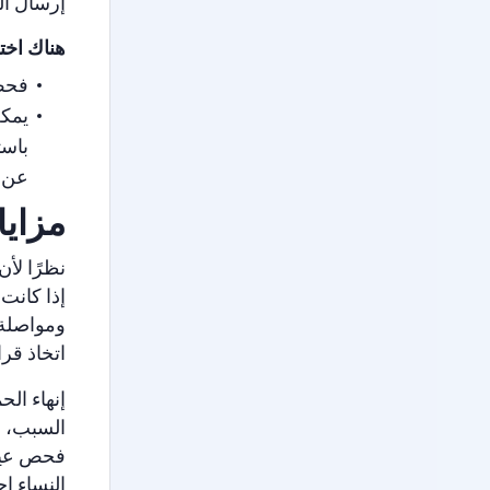
إرسال الع
هناك اخت
فحص 
يمكن
باست
عن ا
مزاي
نظرًا لأ
إذا كانت
ومواصلة 
اتخاذ قر
السبب، ع
فحص عينة
النساء إ