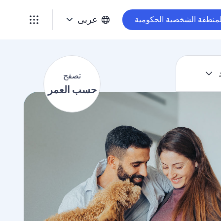
ت
ص
عربى
لمنطقة الشخصية الحكومية
ف
ح
ح
س
تصفح
ب
حسب العمر
ا
ل
ع
م
ر