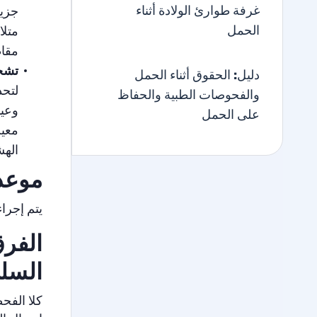
غرفة طوارئ الولادة أثناء
جزيئ
الحمل
مقا
تشخ
دليل: الحقوق أثناء الحمل
لتحد
والفحوصات الطبية والحفاظ
وعين
على الحمل
الهش
موعد
يتم إجراء الفحص م
الفرق
السل
كلا الفح