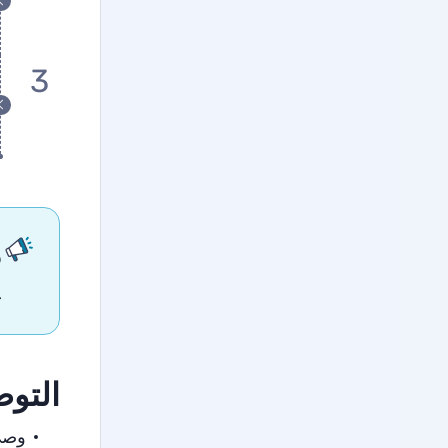
3
م
ع
التو
وصى بالر