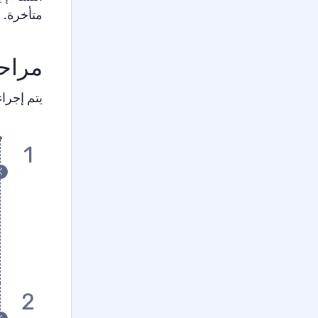
متأخرة.
مراح
يتم إجرا
1
2