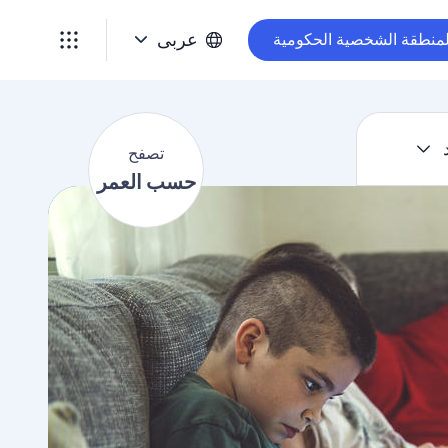
ت
ص
عربى
لمنطقة الشخصية الحكومية
ف
ح
ح
س
تصفح
ب
حسب العمر
ا
ل
ع
م
ر