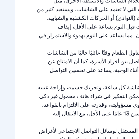
خدام الشاشات والأنشطة الأخرى، مثل
 التي لا تعتمد على الشاشات. ويستفيد كثير من
النوادي) أو الحركات الكشفية والشبابية.
قبل النوم بساعة على الأقل، إيقاف
ن، مما يساعد على النوم بهدوء والاستمرار في
 الطعام وقتًا عائليًا خاليًا من الشاشات
اصل بين أفراد الأسرة، كما أن الامتناع عن
أثناء الوجبة، يساعد على تحسين التواصل
اشة كل ساعة، وتحريك جسمه، وإراحة عينيه.
يمكن التفكير في شراء هاتف محمول غير ذكي
 ومستوى مسؤوليته، وقدرته على الالتزام بالقواعد،
وحاجته الفعلية للهاتف. أما الهاتف الذكي الأول، فيُفضل تأجيله حتى سن 13 عامًا على الأقل، مع الانتقال إليه
 المستقل لوسائل التواصل الاجتماعي لأغراض