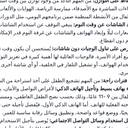
اظ على التوازن:
من المهم التأكد من وجود توازن بين وقت است
اءات المباشرة مع الأصدقاء، ممارسة الرياضة، الهوايات والألعاب
فال من الأنشطة المنظمة ضمن برنامجهم اليومي، مثل الدورات (
د الشاشات عن وقت النوم:
ينبغي التوقف عن استخدام الشاشات 
عارات ليلًا وإبعاد الهواتف والشاشات عن غرفة النوم قدر الإمكا
م دون انقطاع.
ص على تناول الوجبات دون شاشات:
يُستحسن أن يكون وقت تناول
ع أفراد الأسرة. فالوجبات العائلية لها أهمية كبيرة في تعزيز التو
دام الهواتف، أو تشغيل التلفاز في الخلفية، أو أي شاشة أخرى 
ري.
فترات راحة:
من المهم تشجيع الطفل على أخذ استراحة من الش
ء بهاتف بسيط وتأجيل الهاتف الذكي:
لأغراض التواصل والأمان، 
للأطفال بين 9 -11 عامًا، وذلك بحسب نضج الطفل العاطفي،
جيًا، ووضع قواعد واضحة، وتطبيق وسائل رقابة مناسبة للعمر.
ل استخدام وسائل التواصل الاجتماعي:
يُوصى بتأجيل الاستخدام