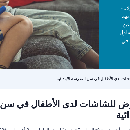
اد -
مهم
عن
ناول
 في
شات لدى الأطفال في سن المدرسة الابتدائية
رّض للشاشات لدى الأطفال في سن 
ائية
درير, أخصائية علاج النطق، "جوشان" لصحة الطفل
2 أغسطس 2026