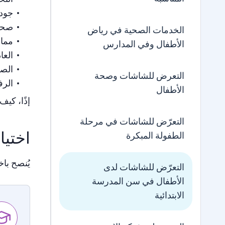
جودة
صحة
الخدمات الصحية في رياض
ممار
الأطفال وفي المدارس
العا
الصح
التعرض للشاشات وصحة
الرف
الأطفال
إذًا، كي
التعرّض للشاشات في مرحلة
اختيا
الطفولة المبكرة
يُنصح باخ
التعرّض للشاشات لدى
الأطفال في سن المدرسة
الابتدائية