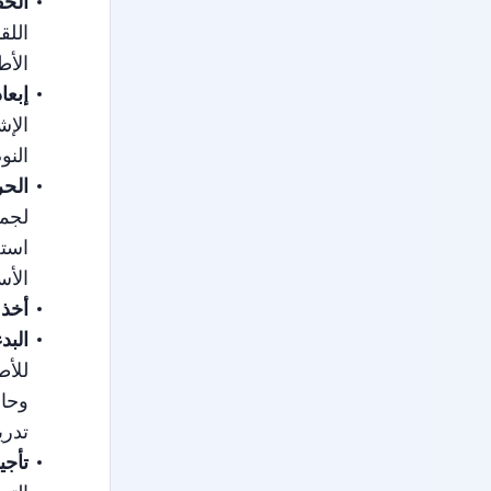
الحف
اللق
الأط
إبعا
الإش
النو
الحر
لجمي
استخ
الأس
أخذ 
البد
تدري
تأجي