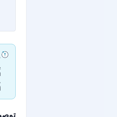
م
ي
ا
م
أ
توصيا