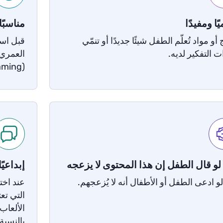
ًا ومفيدًا
مناسبً
أو مواد تُعلّم الطفل شيئًا جديدًا أو تنمّي
قبل است
ت التفكير لديه.
العمري ل
(Gaming).
و قال الطفل إن هذا المحتوى لا يزعجه
إبداعي
و ادعى الطفل أو الأطفال أنه لا يُزعجهم.
عند اخت
التي تعت
الألعاب
بالنسبة