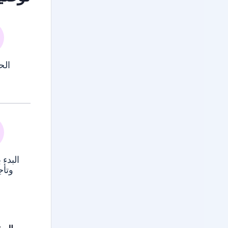
الح
ا
البدء
وتأج