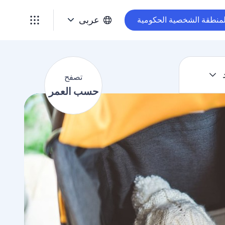
ت
ص
عربى
لمنطقة الشخصية الحكومية
ف
ح
ح
س
تصفح
ب
حسب العمر
ا
ل
ع
م
ر