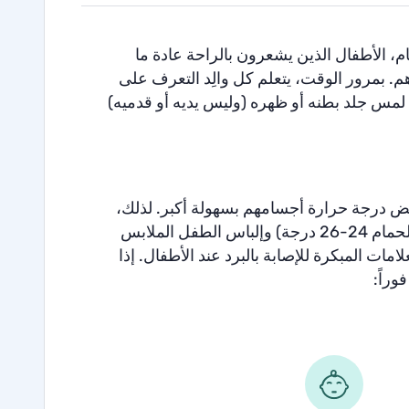
، الأطفال الذين يشعرون بالراحة عادة ما
 بمرور الوقت، يتعلم كل والِد التعرف على
 لمس جلد بطنه أو ظهره (وليس يديه أو قدميه)
فض درجة حرارة أجسامهم بسهولة أكبر. لذلك،
(22-23 درجة، وفي الحمام 24-26 درجة) وإلباس الطفل الملابس
مات المبكرة للإصابة بالبرد عند الأطفال. إذا
راً: