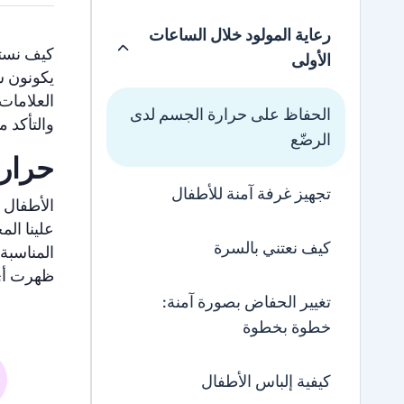
رعاية المولود خلال الساعات
كيف نستط
الأولى
يكونون س
العلامات
الحفاظ على حرارة الجسم لدى
والتأكد 
الرضّع
حرارة
تجهيز غرفة آمنة للأطفال
الأطفال 
علينا ال
كيف نعتني بالسرة
المناسبة 
ظهرت أي 
تغيير الحفاض بصورة آمنة:
خطوة بخطوة
كيفية إلباس الأطفال