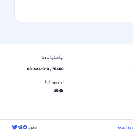
تواصلوا معنا
5400*
أو
6241010
-
08
او توجهوا إلينا
زرة الصحة
تابعونا: