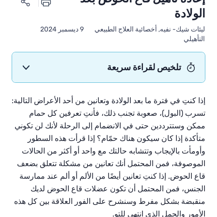
الولادة
ليئات شيك- نفيه, أخصائية العلاج الطبيعي
9 ديسمبر 2024
التأهيلي
تلخيص لقراءة سريعة
إذا كنتِ في فترة ما بعد الولادة وتعانين من أحد الأعراض التالية:
تسرب (البول)، صعوبة تجنب ذلك، فأنتِ تعرفين كل حمام
ممكن وستترددين حتى في الانضمام إلى الرحلة لأنك لن تكوني
متأكدة إذا كان سيكون هناك حمّام؟ إذا قرأت هذه السطور
وأومأت بالإيجاب وتتشابه حالتك مع واحد أو أكثر من الحالات
الموصوفة، فمن المحتمل أنك تعانين من مشكلة تتعلق بضعف
قاع الحوض. إذا كنتِ تعانين أيضًا من الألم أو ألم عند ممارسة
الجنس، فمن المحتمل أن تكون عضلات قاع الحوض لديك
منقبضة بشكل مفرط وسنشرح على الفور العلاقة بين كل هذه
الأمور والحمل الذي انتهى للتو.